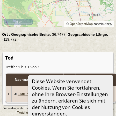
50 km
©
OpenStreetMap
contributors.
Ort :
Geographische Breite:
36.7477,
Geographische Länge:
-119.772
Tod
Treffer 1 bis 1 von 1
Tod
Nachname, Taufnamen
Personen-Kennung
Diese Website verwendet
Cookies. Wenn Sie fortfahren,
17
ohne Ihre Browser-Einstellungen
1
Foth, Shirley Ann
Feb
I1541
2016
zu ändern, erklären Sie sich mit
der Nutzung von Cookies
Genealogie der Familie Treichel aus Berlin. - erstellt und betreut von
Andreas
Treichel
Copyright © 2014-2026 Alle Rechte vorbehalten.
einverstanden.