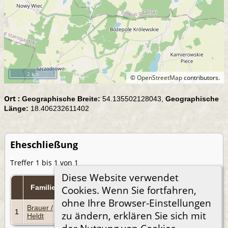
2 km
©
OpenStreetMap
contributors.
Ort :
Geographische Breite:
54.135502128043,
Geographische
Länge:
18.406232611402
Eheschließung
Treffer 1 bis 1 von 1
Diese Website verwendet
Eheschließung
Familie
Familien-Kennung
Cookies. Wenn Sie fortfahren,
ohne Ihre Browser-Einstellungen
Brauer /
1
19 Apr 1897
F956
zu ändern, erklären Sie sich mit
Heldt