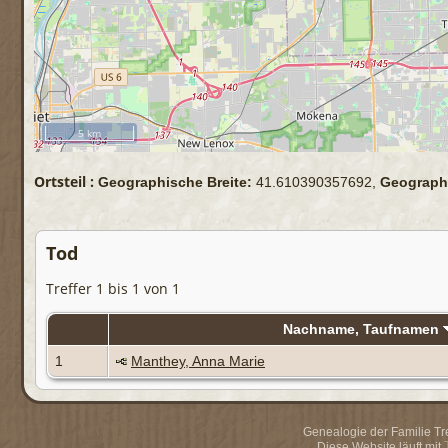
5 km
Ortsteil :
Geographische Breite:
41.610390357692,
Geograph
Tod
Treffer 1 bis 1 von 1
Nachname, Taufnamen
1
Manthey, Anna Marie
Genealogie der Familie Trei
Diese Website läuft mit