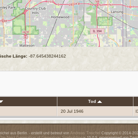
ische Länge:
-87.645438244162
Tod
20 Jul 1946
I
Andreas Treichel
chel aus Berlin. - erstellt und betreut von
Copyright © 2014-2026
The Next Generation of Genealogy Sitebuilding
v. 15.0.5, programmiert von Dar