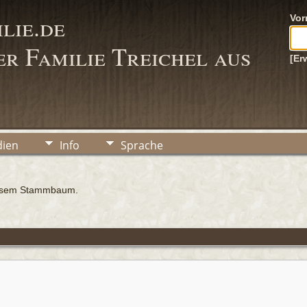
lie.de
Vo
r Familie Treichel aus
[Er
ien
Info
Sprache
iesem Stammbaum.