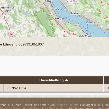
e Länge:
8.5826991851807
Eheschließung
26 Nov 1564
F
Andreas Treichel
chel aus Berlin. - erstellt und betreut von
Copyright © 2014-2026
The Next Generation of Genealogy Sitebuilding
v. 15.0.5, programmiert von Dar