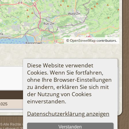
©
OpenStreetMap
contributors.
Diese Website verwendet
Cookies. Wenn Sie fortfahren,
ohne Ihre Browser-Einstellungen
zu ändern, erklären Sie sich mit
der Nutzung von Cookies
Familien-Kennung
einverstanden.
1025
Datenschutzerklärung anzeigen
 Alle Rechte vorbehalten.
Verstanden
rin Lythgoe © 2001-2026.