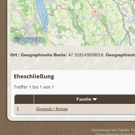
5 km
Ort :
Geographische Breite:
47.318143058518,
Geographisch
Eheschließung
Treffer 1 bis 1 von 1
Familie
1
Guggolz / Knosp
Genealogie der Familie Trei
Diese Website läuft mit