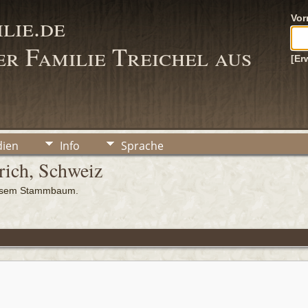
lie.de
Vo
r Familie Treichel aus
[Er
ien
Info
Sprache
rich, Schweiz
iesem Stammbaum.