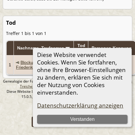
Tod
Treffer 1 bis 1 von 1
Tod
Nachname, Taufnamen
Personen-Kennung
Diese Website verwendet
5
Cookies. Wenn Sie fortfahren,
Blockus, Mathilde
1
Jan
I3500
Friederike
ohne Ihre Browser-Einstellungen
1940
zu ändern, erklären Sie sich mit
Genealogie der Familie Treichel aus Berlin. - erstellt und betreut von
Andreas
der Nutzung von Cookies
Treichel
Copyright © 2014-2026 Alle Rechte vorbehalten.
einverstanden.
Diese Website läuft mit
The Next Generation of Genealogy Sitebuilding
v.
15.0.5, programmiert von Darrin Lythgoe © 2001-2026.
Datenschutzerklärung
Datenschutzerklärung anzeigen
--- Self-Hosted at home ---
Verstanden
Zur Desktop-Webseite wechseln