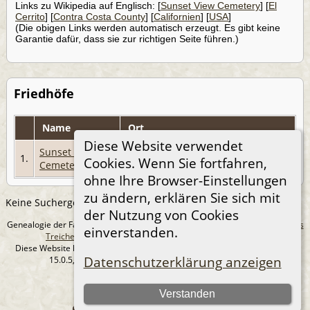
Links zu Wikipedia auf Englisch: [
Sunset View Cemetery
] [
El
Cerrito
] [
Contra Costa County
] [
Californien
] [
USA
]
(Die obigen Links werden automatisch erzeugt. Es gibt keine
Garantie dafür, dass sie zur richtigen Seite führen.)
Friedhöfe
Name
Ort
Diese Website verwendet
Sunset View
El Cerrito, Contra Costa County,
1.
Cookies. Wenn Sie fortfahren,
Cemetery
Californien, USA
ohne Ihre Browser-Einstellungen
zu ändern, erklären Sie sich mit
Keine Suchergebnisse.
der Nutzung von Cookies
Genealogie der Familie Treichel aus Berlin. - erstellt und betreut von
Andreas
einverstanden.
Treichel
Copyright © 2014-2026 Alle Rechte vorbehalten.
Diese Website läuft mit
The Next Generation of Genealogy Sitebuilding
v.
Datenschutzerklärung anzeigen
15.0.5, programmiert von Darrin Lythgoe © 2001-2026.
Datenschutzerklärung
Verstanden
--- Self-Hosted at home ---