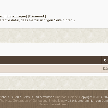
en
] [
Kopenhagen
] [
Dänemark
]
antie dafür, dass sie zur richtigen Seite führen.)
Or
Dä
Andreas Treichel
chel aus Berlin. - erstellt und betreut von
Copyright © 2014-2026
The Next Generation of Genealogy Sitebuilding
v. 15.0.5, programmiert von Dar
Datenschutzerklärung