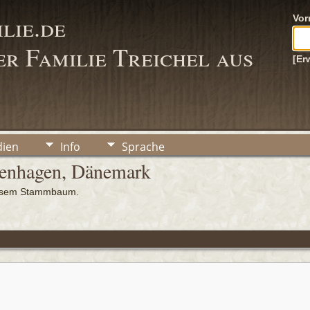
lie.de
Vo
r Familie Treichel aus
[Er
ien
Info
Sprache
penhagen, Dänemark
iesem Stammbaum.