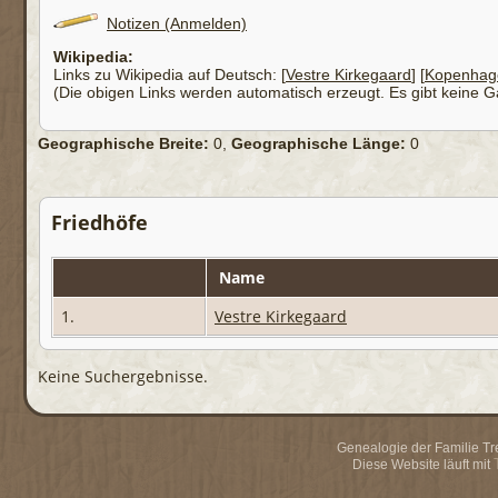
Notizen (Anmelden)
Wikipedia:
Links zu Wikipedia auf Deutsch: [
Vestre Kirkegaard
] [
Kopenhag
(Die obigen Links werden automatisch erzeugt. Es gibt keine Gar
Geographische Breite:
0,
Geographische Länge:
0
Friedhöfe
Name
1.
Vestre Kirkegaard
Keine Suchergebnisse.
Genealogie der Familie Trei
Diese Website läuft mit