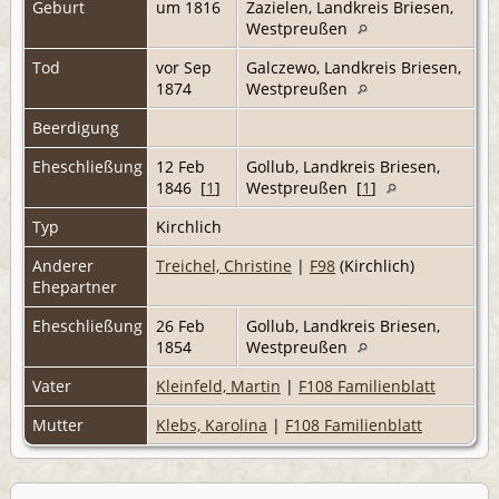
Geburt
um 1816
Zazielen, Landkreis Briesen,
Westpreußen
Tod
vor Sep
Galczewo, Landkreis Briesen,
1874
Westpreußen
Beerdigung
Eheschließung
12 Feb
Gollub, Landkreis Briesen,
1846 [
1
]
Westpreußen [
1
]
Typ
Kirchlich
Anderer
Treichel, Christine
|
F98
(Kirchlich)
Ehepartner
Eheschließung
26 Feb
Gollub, Landkreis Briesen,
1854
Westpreußen
Vater
Kleinfeld, Martin
|
F108 Familienblatt
Mutter
Klebs, Karolina
|
F108 Familienblatt