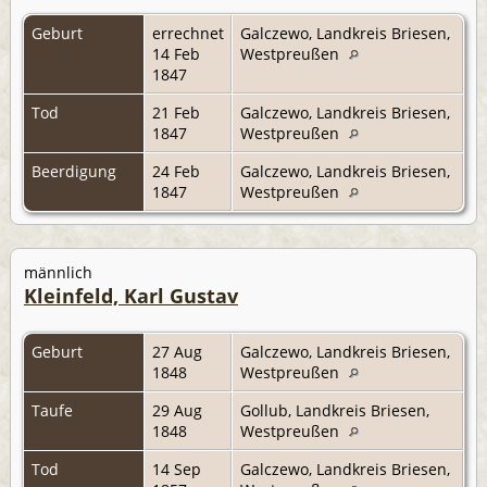
Geburt
errechnet
Galczewo, Landkreis Briesen,
14 Feb
Westpreußen
1847
Tod
21 Feb
Galczewo, Landkreis Briesen,
1847
Westpreußen
Beerdigung
24 Feb
Galczewo, Landkreis Briesen,
1847
Westpreußen
männlich
Kleinfeld, Karl Gustav
Geburt
27 Aug
Galczewo, Landkreis Briesen,
1848
Westpreußen
Taufe
29 Aug
Gollub, Landkreis Briesen,
1848
Westpreußen
Tod
14 Sep
Galczewo, Landkreis Briesen,