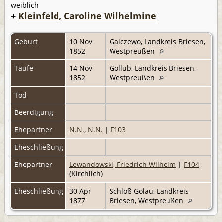
weiblich
+
Kleinfeld, Caroline Wilhelmine
Geburt
10 Nov
Galczewo, Landkreis Briesen,
1852
Westpreußen
Taufe
14 Nov
Gollub, Landkreis Briesen,
1852
Westpreußen
Tod
Beerdigung
Ehepartner
N.N., N.N.
|
F103
Eheschließung
Ehepartner
Lewandowski, Friedrich Wilhelm
|
F104
(Kirchlich)
Eheschließung
30 Apr
Schloß Golau, Landkreis
1877
Briesen, Westpreußen