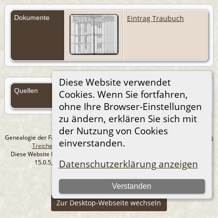
Dokumente
Eintrag Traubuch
Diese Website verwendet
Quellen
Cookies. Wenn Sie fortfahren,
Quellen (Anmelden)
ohne Ihre Browser-Einstellungen
zu ändern, erklären Sie sich mit
der Nutzung von Cookies
Genealogie der Familie Treichel aus Berlin. - erstellt und betreut von
Andreas
einverstanden.
Treichel
Copyright © 2014-2026 Alle Rechte vorbehalten.
Diese Website läuft mit
The Next Generation of Genealogy Sitebuilding
v.
Datenschutzerklärung anzeigen
15.0.5, programmiert von Darrin Lythgoe © 2001-2026.
Datenschutzerklärung
Verstanden
--- Self-Hosted at home ---
Zur Desktop-Webseite wechseln