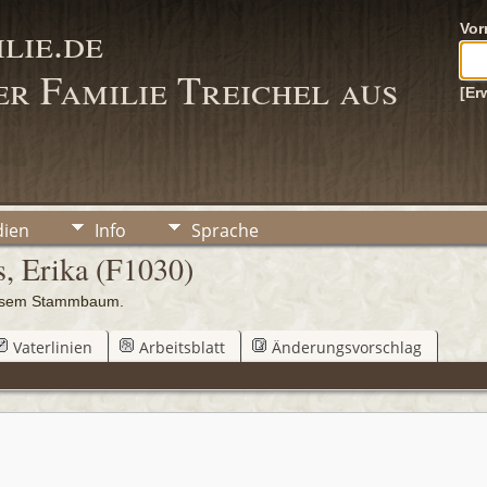
lie.de
Vo
r Familie Treichel aus
[Er
ien
Info
Sprache
s, Erika (F1030)
iesem Stammbaum.
Vaterlinien
Arbeitsblatt
Änderungsvorschlag