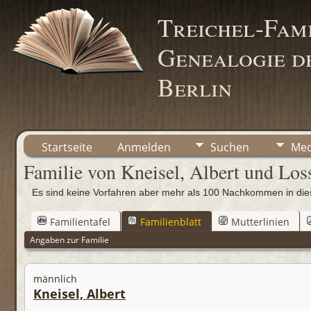
Treichel-Fami
Genealogie de
Berlin
Startseite
Anmelden
Suchen
Med
Familie von Kneisel, Albert und Los
Es sind keine Vorfahren aber mehr als 100 Nachkommen in d
Familientafel
Familienblatt
Mutterlinien
Angaben zur Familie
männlich
Kneisel, Albert