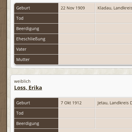
Geburt
22 Nov 1909
Kladau, Landkre
Tod
Beerdigung
Eheschließung
Vater
Mutter
weiblich
Loss, Erika
Geburt
7 Okt 1912
Jetau, Landkreis
Tod
Beerdigung