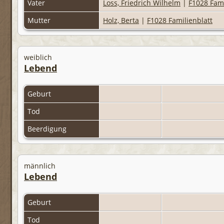
Vater
Loss, Friedrich Wilhelm
|
F1028 Fami
Mutter
Holz, Berta
|
F1028 Familienblatt
weiblich
Lebend
Geburt
Tod
Beerdigung
männlich
Lebend
Geburt
Tod