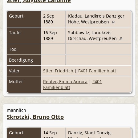
Geburt
2 Sep
Kladau, Landkreis Danziger
1889
Höhe, Westpreußen
Taufe
16 Sep
Sobbowitz, Landkreis
1889
Dirschau, Westpreußen
Tod
Beerdigung
Vater
Stier, Friedrich
|
F401 Familienblatt
Mutter
Reuter, Emma Aurora
|
F401
Familienblatt
männlich
Skrotzki, Bruno Otto
Geburt
14 Sep
Danzig, Stadt Danzig,