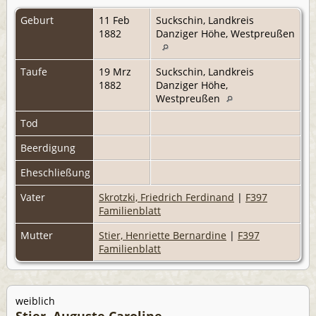
Geburt
11 Feb
Suckschin, Landkreis
1882
Danziger Höhe, Westpreußen
Taufe
19 Mrz
Suckschin, Landkreis
1882
Danziger Höhe,
Westpreußen
Tod
Beerdigung
Eheschließung
Vater
Skrotzki, Friedrich Ferdinand
|
F397
Familienblatt
Mutter
Stier, Henriette Bernardine
|
F397
Familienblatt
weiblich
Stier, Auguste Caroline