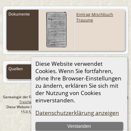
Dokumente
Eintrag Mischbuch
Trauung
Diese Website verwendet
Quellen
Cookies. Wenn Sie fortfahren,
Quellen (Anmelden)
ohne Ihre Browser-Einstellungen
zu ändern, erklären Sie sich mit
der Nutzung von Cookies
Genealogie der Familie Treichel aus Berlin. - erstellt und betreut von
Andreas
einverstanden.
Treichel
Copyright © 2014-2026 Alle Rechte vorbehalten.
Diese Website läuft mit
The Next Generation of Genealogy Sitebuilding
v.
Datenschutzerklärung anzeigen
15.0.5, programmiert von Darrin Lythgoe © 2001-2026.
Datenschutzerklärung
Verstanden
--- Self-Hosted at home ---