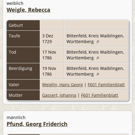
weiblich
Weigle, Rebecca
Geburt
Taufe
3 Dez
Bittenfeld, Kreis Waiblingen,
1729
Württemberg
Tod
17 Nov
Bittenfeld, Kreis Waiblingen,
1786
Württemberg
Beerdigung
19 Nov
Bittenfeld, Kreis Waiblingen,
1786
Württemberg
Vater
Weiglin, Hans Georg
|
F601 Familienblatt
Mutter
Gassert, Johanna
|
F601 Familienblatt
männlich
Pfund, Georg Friderich