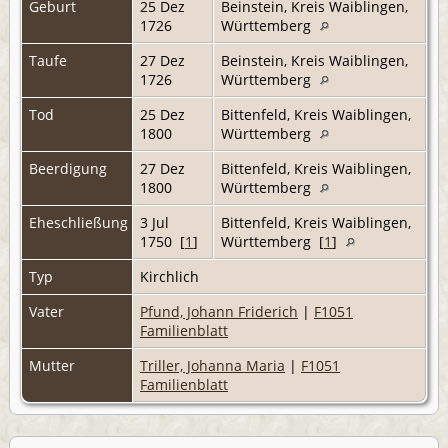
Geburt
25 Dez
Beinstein, Kreis Waiblingen,
1726
Württemberg
Taufe
27 Dez
Beinstein, Kreis Waiblingen,
1726
Württemberg
Tod
25 Dez
Bittenfeld, Kreis Waiblingen,
1800
Württemberg
Beerdigung
27 Dez
Bittenfeld, Kreis Waiblingen,
1800
Württemberg
Eheschließung
3 Jul
Bittenfeld, Kreis Waiblingen,
1750 [
1
]
Württemberg [
1
]
Typ
Kirchlich
Vater
Pfund, Johann Friderich
|
F1051
Familienblatt
Mutter
Triller, Johanna Maria
|
F1051
Familienblatt