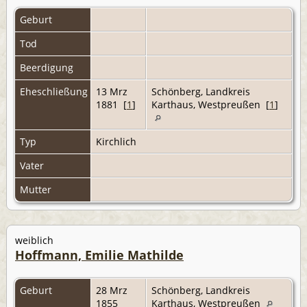
Geburt
Tod
Beerdigung
Eheschließung
13 Mrz
Schönberg, Landkreis
1881 [
1
]
Karthaus, Westpreußen [
1
]
Typ
Kirchlich
Vater
Mutter
weiblich
Hoffmann, Emilie Mathilde
Geburt
28 Mrz
Schönberg, Landkreis
1855
Karthaus, Westpreußen