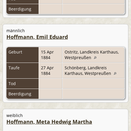
Beerdigung
männlich
Hoffmann, Emil Eduard
Geburt
15 Apr
Ostritz, Landkreis Karthaus,
1884
Westpreußen
Taufe
27 Apr
Schönberg, Landkreis
1884
Karthaus, Westpreußen
Tod
Beerdigung
weiblich
Hoffmann, Meta Hedwig Martha