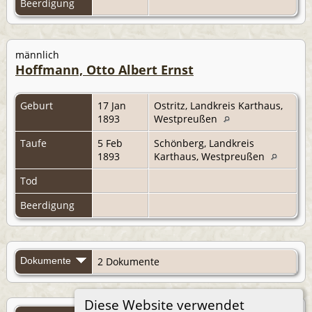
Beerdigung
männlich
Hoffmann, Otto Albert Ernst
Geburt
17 Jan
Ostritz, Landkreis Karthaus,
1893
Westpreußen
Taufe
5 Feb
Schönberg, Landkreis
1893
Karthaus, Westpreußen
Tod
Beerdigung
Dokumente
2 Dokumente
Diese Website verwendet