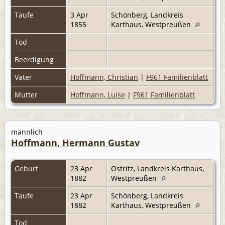
Taufe
3 Apr
Schönberg, Landkreis
1855
Karthaus, Westpreußen
Tod
Beerdigung
Vater
Hoffmann, Christian
|
F961 Familienblatt
Mutter
Hoffmann, Luise
|
F961 Familienblatt
männlich
Hoffmann, Hermann Gustav
Geburt
23 Apr
Ostritz, Landkreis Karthaus,
1882
Westpreußen
Taufe
23 Apr
Schönberg, Landkreis
1882
Karthaus, Westpreußen
Tod