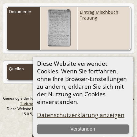
Dokumente
Eintrag Mischbuch
Trauung
Diese Website verwendet
Quellen
Cookies. Wenn Sie fortfahren,
Quellen (Anmelden)
ohne Ihre Browser-Einstellungen
zu ändern, erklären Sie sich mit
der Nutzung von Cookies
Genealogie der Familie Treichel aus Berlin. - erstellt und betreut von
Andreas
einverstanden.
Treichel
Copyright © 2014-2026 Alle Rechte vorbehalten.
Diese Website läuft mit
The Next Generation of Genealogy Sitebuilding
v.
Datenschutzerklärung anzeigen
15.0.5, programmiert von Darrin Lythgoe © 2001-2026.
Datenschutzerklärung
Verstanden
--- Self-Hosted at home ---