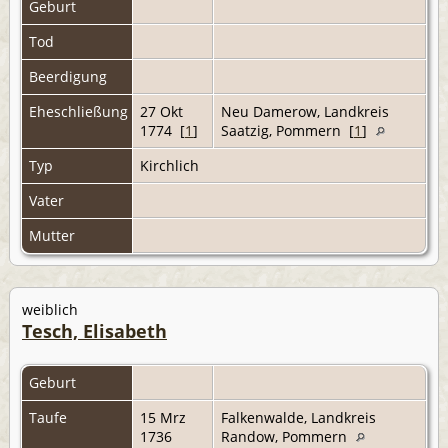
Geburt
Tod
Beerdigung
Eheschließung
27 Okt
Neu Damerow, Landkreis
1774 [
1
]
Saatzig, Pommern [
1
]
Typ
Kirchlich
Vater
Mutter
weiblich
Tesch, Elisabeth
Geburt
Taufe
15 Mrz
Falkenwalde, Landkreis
1736
Randow, Pommern