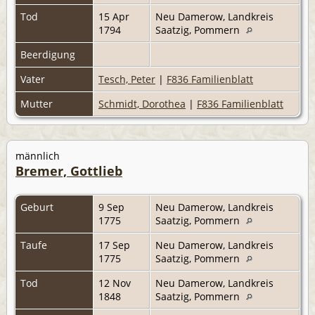
Tod
15 Apr
Neu Damerow, Landkreis
1794
Saatzig, Pommern
Beerdigung
Vater
Tesch, Peter
|
F836 Familienblatt
Mutter
Schmidt, Dorothea
|
F836 Familienblatt
männlich
Bremer, Gottlieb
Geburt
9 Sep
Neu Damerow, Landkreis
1775
Saatzig, Pommern
Taufe
17 Sep
Neu Damerow, Landkreis
1775
Saatzig, Pommern
Tod
12 Nov
Neu Damerow, Landkreis
1848
Saatzig, Pommern