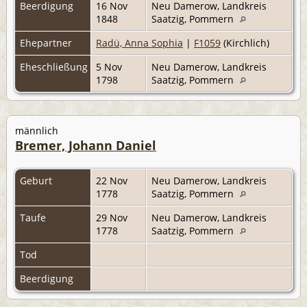
Beerdigung
16 Nov
Neu Damerow, Landkreis
1848
Saatzig, Pommern
Ehepartner
Radü, Anna Sophia
|
F1059
(Kirchlich)
Eheschließung
5 Nov
Neu Damerow, Landkreis
1798
Saatzig, Pommern
männlich
Bremer, Johann Daniel
Geburt
22 Nov
Neu Damerow, Landkreis
1778
Saatzig, Pommern
Taufe
29 Nov
Neu Damerow, Landkreis
1778
Saatzig, Pommern
Tod
Beerdigung