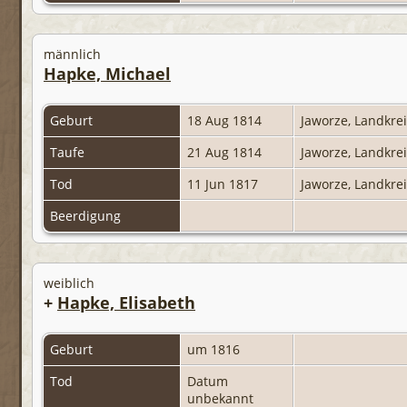
männlich
Hapke, Michael
Geburt
18 Aug 1814
Jaworze, Landkre
Taufe
21 Aug 1814
Jaworze, Landkre
Tod
11 Jun 1817
Jaworze, Landkre
Beerdigung
weiblich
+
Hapke, Elisabeth
Geburt
um 1816
Tod
Datum
unbekannt