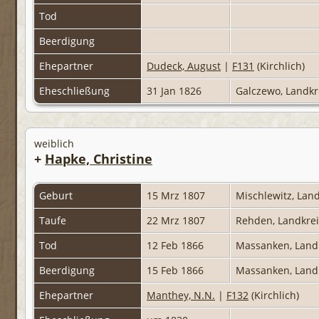
Tod
Beerdigung
Ehepartner
Dudeck, August
|
F131
(Kirchlich)
Eheschließung
31 Jan 1826
Galczewo, Landkr
weiblich
+
Hapke, Christine
Geburt
15 Mrz 1807
Mischlewitz, Lan
Taufe
22 Mrz 1807
Rehden, Landkre
Tod
12 Feb 1866
Massanken, Land
Beerdigung
15 Feb 1866
Massanken, Land
Ehepartner
Manthey, N.N.
|
F132
(Kirchlich)