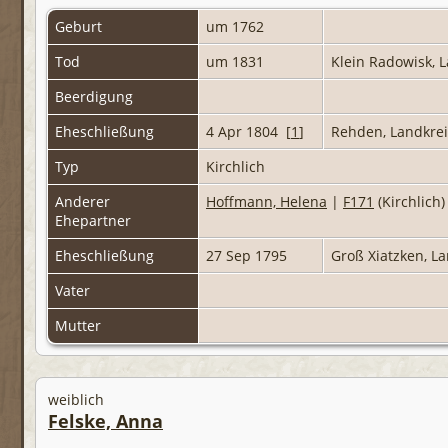
Geburt
um 1762
Tod
um 1831
Klein Radowisk, 
Beerdigung
Eheschließung
4 Apr 1804 [
1
]
Rehden, Landkre
Typ
Kirchlich
Anderer
Hoffmann, Helena
|
F171
(Kirchlich
Ehepartner
Eheschließung
27 Sep 1795
Groß Xiatzken, L
Vater
Mutter
weiblich
Felske, Anna