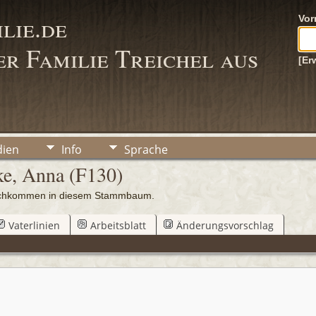
lie.de
Vo
r Familie Treichel aus
[Er
ien
Info
Sprache
ke, Anna (F130)
 Nachkommen in diesem Stammbaum.
Vaterlinien
Arbeitsblatt
Änderungsvorschlag