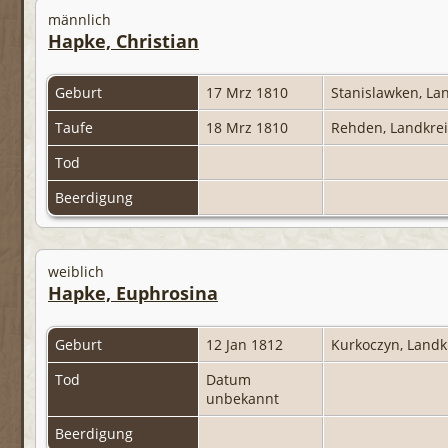
männlich
Hapke, Christian
Geburt
17 Mrz 1810
Stanislawken, La
Taufe
18 Mrz 1810
Rehden, Landkre
Tod
Beerdigung
weiblich
Hapke, Euphrosina
Geburt
12 Jan 1812
Kurkoczyn, Landk
Tod
Datum
unbekannt
Beerdigung