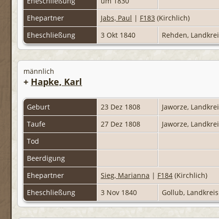
Eheschließung
um 1830
Ehepartner
Jabs, Paul
|
F183
(Kirchlich)
Eheschließung
3 Okt 1840
Rehden, Landkre
männlich
+
Hapke, Karl
Geburt
23 Dez 1808
Jaworze, Landkre
Taufe
27 Dez 1808
Jaworze, Landkre
Tod
Beerdigung
Ehepartner
Sieg, Marianna
|
F184
(Kirchlich)
Eheschließung
3 Nov 1840
Gollub, Landkrei