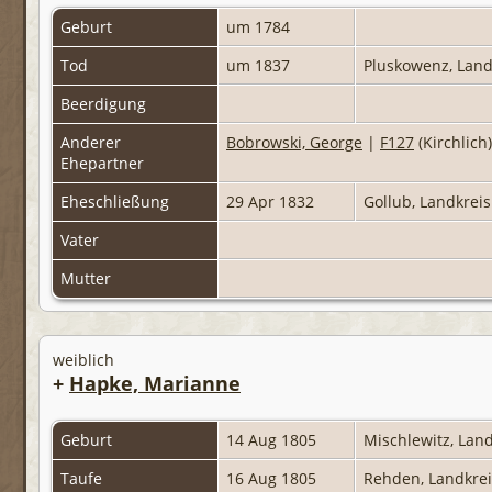
Geburt
um 1784
Tod
um 1837
Pluskowenz, Land
Beerdigung
Anderer
Bobrowski, George
|
F127
(Kirchlich
Ehepartner
Eheschließung
29 Apr 1832
Gollub, Landkrei
Vater
Mutter
weiblich
+
Hapke, Marianne
Geburt
14 Aug 1805
Mischlewitz, Lan
Taufe
16 Aug 1805
Rehden, Landkre