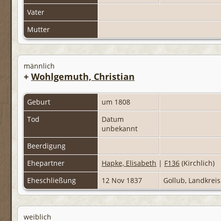
Vater
Mutter
männlich
+
Wohlgemuth, Christian
Geburt
um 1808
Tod
Datum
unbekannt
Beerdigung
Ehepartner
Hapke, Elisabeth
|
F136
(Kirchlich)
Eheschließung
12 Nov 1837
Gollub, Landkrei
weiblich