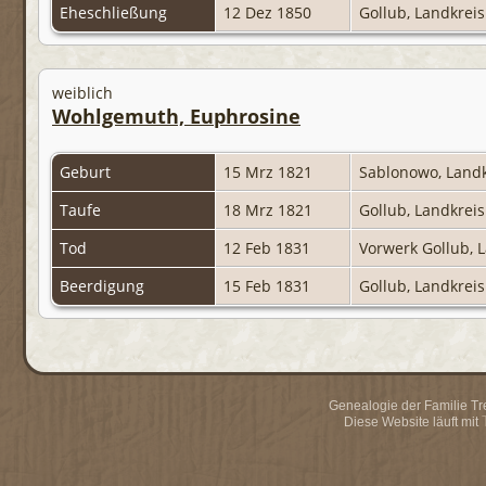
Eheschließung
12 Dez 1850
Gollub, Landkrei
weiblich
Wohlgemuth, Euphrosine
Geburt
15 Mrz 1821
Sablonowo, Land
Taufe
18 Mrz 1821
Gollub, Landkrei
Tod
12 Feb 1831
Vorwerk Gollub, 
Beerdigung
15 Feb 1831
Gollub, Landkrei
Genealogie der Familie Trei
Diese Website läuft mit