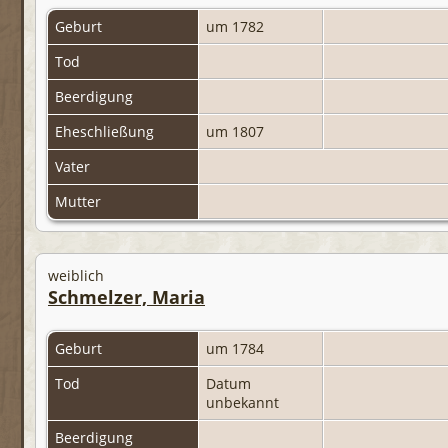
Geburt
um 1782
Tod
Beerdigung
Eheschließung
um 1807
Vater
Mutter
weiblich
Schmelzer, Maria
Geburt
um 1784
Tod
Datum
unbekannt
Beerdigung