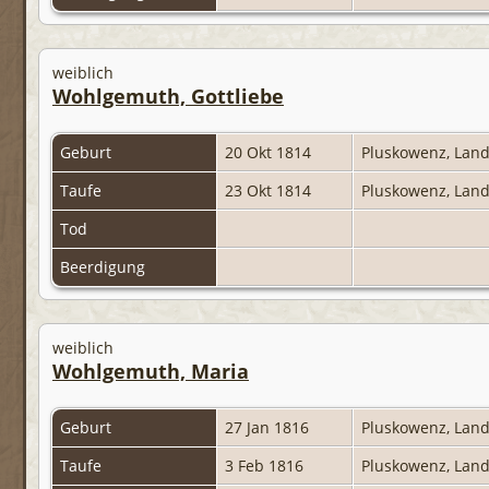
weiblich
Wohlgemuth, Gottliebe
Geburt
20 Okt 1814
Pluskowenz, Land
Taufe
23 Okt 1814
Pluskowenz, Land
Tod
Beerdigung
weiblich
Wohlgemuth, Maria
Geburt
27 Jan 1816
Pluskowenz, Land
Taufe
3 Feb 1816
Pluskowenz, Land