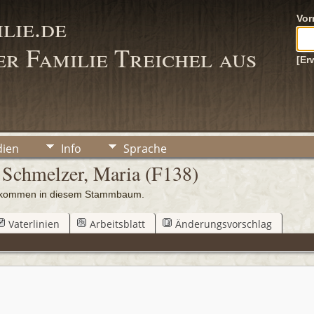
lie.de
Vo
r Familie Treichel aus
[Er
ien
Info
Sprache
 Schmelzer, Maria (F138)
chkommen in diesem Stammbaum.
Vaterlinien
Arbeitsblatt
Änderungsvorschlag