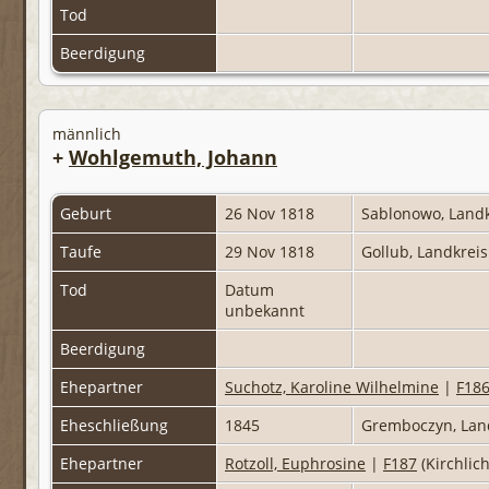
Tod
Beerdigung
männlich
+
Wohlgemuth, Johann
Geburt
26 Nov 1818
Sablonowo, Land
Taufe
29 Nov 1818
Gollub, Landkrei
Tod
Datum
unbekannt
Beerdigung
Ehepartner
Suchotz, Karoline Wilhelmine
|
F18
Eheschließung
1845
Gremboczyn, Lan
Ehepartner
Rotzoll, Euphrosine
|
F187
(Kirchlic