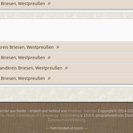
s Briesen, Westpreußen
kreis Briesen, Westpreußen
s Briesen, Westpreußen
Landkreis Briesen, Westpreußen
s Briesen, Westpreußen
Andreas Treichel
chel aus Berlin. - erstellt und betreut von
Copyright © 2014-2026
The Next Generation of Genealogy Sitebuilding
v. 15.0.5, programmiert von Dar
Datenschutzerklärung
--- Self-Hosted at home ---