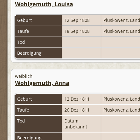
Wohlgemuth, Louisa
Geburt
12 Sep 1808
Pluskowenz, Land
Taufe
18 Sep 1808
Pluskowenz, Land
Tod
Beerdigung
weiblich
Wohlgemuth, Anna
Geburt
12 Dez 1811
Pluskowenz, Land
Taufe
26 Dez 1811
Pluskowenz, Land
Tod
Datum
unbekannt
Beerdigung