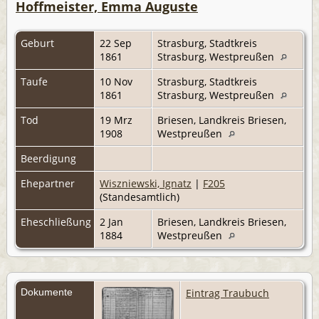
Hoffmeister, Emma Auguste
Geburt
22 Sep
Strasburg, Stadtkreis
1861
Strasburg, Westpreußen
Taufe
10 Nov
Strasburg, Stadtkreis
1861
Strasburg, Westpreußen
Tod
19 Mrz
Briesen, Landkreis Briesen,
1908
Westpreußen
Beerdigung
Ehepartner
Wiszniewski, Ignatz
|
F205
(Standesamtlich)
Eheschließung
2 Jan
Briesen, Landkreis Briesen,
1884
Westpreußen
Dokumente
Eintrag Traubuch