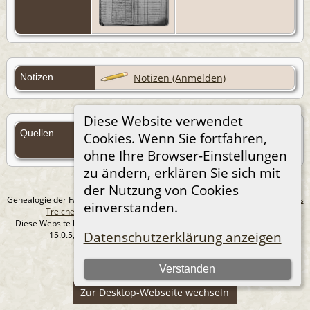
Notizen
Notizen (Anmelden)
Diese Website verwendet
Quellen
Cookies. Wenn Sie fortfahren,
Quellen (Anmelden)
ohne Ihre Browser-Einstellungen
zu ändern, erklären Sie sich mit
der Nutzung von Cookies
Genealogie der Familie Treichel aus Berlin. - erstellt und betreut von
Andreas
einverstanden.
Treichel
Copyright © 2014-2026 Alle Rechte vorbehalten.
Diese Website läuft mit
The Next Generation of Genealogy Sitebuilding
v.
Datenschutzerklärung anzeigen
15.0.5, programmiert von Darrin Lythgoe © 2001-2026.
Datenschutzerklärung
Verstanden
--- Self-Hosted at home ---
Zur Desktop-Webseite wechseln