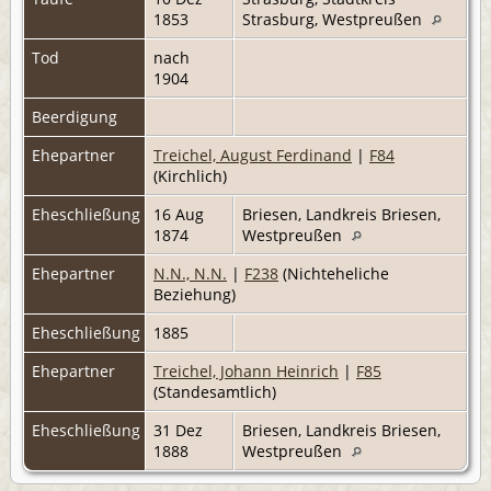
1853
Strasburg, Westpreußen
Tod
nach
1904
Beerdigung
Ehepartner
Treichel, August Ferdinand
|
F84
(Kirchlich)
Eheschließung
16 Aug
Briesen, Landkreis Briesen,
1874
Westpreußen
Ehepartner
N.N., N.N.
|
F238
(Nichteheliche
Beziehung)
Eheschließung
1885
Ehepartner
Treichel, Johann Heinrich
|
F85
(Standesamtlich)
Eheschließung
31 Dez
Briesen, Landkreis Briesen,
1888
Westpreußen