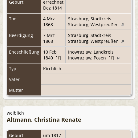
Geburt
errechnet
Dez 1814
Tod
4 Mrz
Strasburg, Stadtkreis
1868
Strasburg, Westpreußen
Beerdigung
7 Mrz
Strasburg, Stadtkreis
1868
Strasburg, Westpreußen
Eheschließung
10 Feb
Inowrazlaw, Landkreis
1840 [
1
]
Inowrazlaw, Posen [
1
]
Typ
Kirchlich
Vater
Mutter
weiblich
Altmann, Christina Renate
Geburt
um 1817