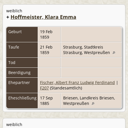
weiblich
+
Hoffmeister, Klara Emma
Geburt
19 Feb
1859
Taufe
21 Feb
Strasburg, Stadtkreis
1859
Strasburg, Westpreußen
Tod
Beerdigung
Ehepartner
Fischer, Albert Franz Ludwig Ferdinand
|
F207
(Standesamtlich)
Eheschließung
17 Sep
Briesen, Landkreis Briesen,
1885
Westpreußen
weiblich