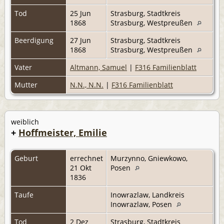
Tod
25 Jun
Strasburg, Stadtkreis
1868
Strasburg, Westpreußen
Beerdigung
27 Jun
Strasburg, Stadtkreis
1868
Strasburg, Westpreußen
Vater
Altmann, Samuel
|
F316 Familienblatt
Mutter
N.N., N.N.
|
F316 Familienblatt
weiblich
+
Hoffmeister, Emilie
Geburt
errechnet
Murzynno, Gniewkowo,
21 Okt
Posen
1836
Taufe
Inowrazlaw, Landkreis
Inowrazlaw, Posen
Tod
2 Dez
Strasburg, Stadtkreis