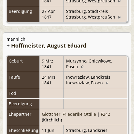
1847
Strasburg, Westpreußen
Beerdigung
27 Apr
Strasburg, Stadtkreis
1847
Strasburg, Westpreußen
männlich
+
Hoffmeister, August Eduard
Geburt
9 Mrz
Murzynno, Gniewkowo,
1841
Posen
Taufe
24 Mrz
Inowrazlaw, Landkreis
1841
Inowrazlaw, Posen
Tod
Beerdigung
Ehepartner
Glottcher, Friederike Ottilie
|
F242
(Kirchlich)
Eheschließung
11 Jun
Strasburg, Landkreis