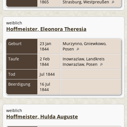
1865
Strasburg, Westpreußen
weiblich
Hoffmeister, Eleonora Theresia
Geburt
23 Jan
Murzynno, Gniewkowo,
1844
Posen
Taufe
2 Feb
Inowrazlaw, Landkreis
1844
Inowrazlaw, Posen
Tod
Jul 1844
Beerdigung
16 Jul
1844
weiblich
Hoffmeister, Hulda Auguste