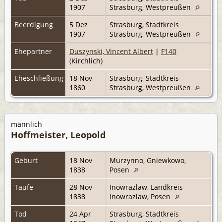
1907
Strasburg, Westpreußen
Beerdigung
5 Dez
Strasburg, Stadtkreis
1907
Strasburg, Westpreußen
Ehepartner
Duszynski, Vincent Albert
|
F140
(Kirchlich)
Eheschließung
18 Nov
Strasburg, Stadtkreis
1860
Strasburg, Westpreußen
männlich
Hoffmeister, Leopold
Geburt
18 Nov
Murzynno, Gniewkowo,
1838
Posen
Taufe
28 Nov
Inowrazlaw, Landkreis
1838
Inowrazlaw, Posen
Tod
24 Apr
Strasburg, Stadtkreis