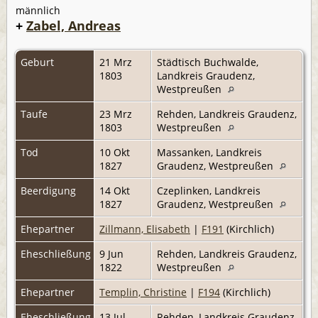
männlich
+
Zabel, Andreas
Geburt
21 Mrz
Städtisch Buchwalde,
1803
Landkreis Graudenz,
Westpreußen
Taufe
23 Mrz
Rehden, Landkreis Graudenz,
1803
Westpreußen
Tod
10 Okt
Massanken, Landkreis
1827
Graudenz, Westpreußen
Beerdigung
14 Okt
Czeplinken, Landkreis
1827
Graudenz, Westpreußen
Ehepartner
Zillmann, Elisabeth
|
F191
(Kirchlich)
Eheschließung
9 Jun
Rehden, Landkreis Graudenz,
1822
Westpreußen
Ehepartner
Templin, Christine
|
F194
(Kirchlich)
Eheschließung
13 Jul
Rehden, Landkreis Graudenz,