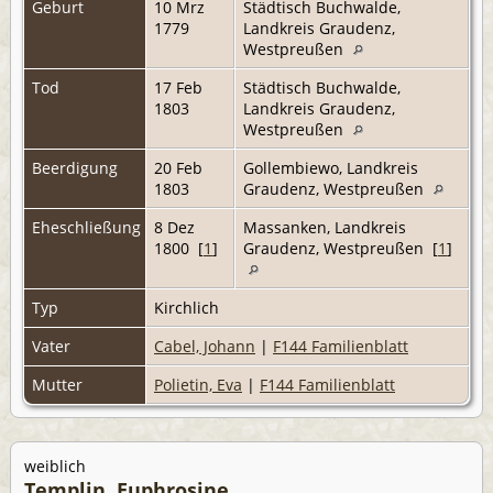
Geburt
10 Mrz
Städtisch Buchwalde,
1779
Landkreis Graudenz,
Westpreußen
Tod
17 Feb
Städtisch Buchwalde,
1803
Landkreis Graudenz,
Westpreußen
Beerdigung
20 Feb
Gollembiewo, Landkreis
1803
Graudenz, Westpreußen
Eheschließung
8 Dez
Massanken, Landkreis
1800 [
1
]
Graudenz, Westpreußen [
1
]
Typ
Kirchlich
Vater
Cabel, Johann
|
F144 Familienblatt
Mutter
Polietin, Eva
|
F144 Familienblatt
weiblich
Templin, Euphrosine