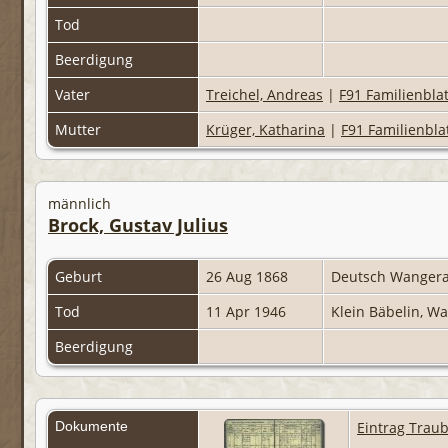
Tod
Beerdigung
Vater
Treichel, Andreas
|
F91 Familienblat
Mutter
Krüger, Katharina
|
F91 Familienbla
männlich
Brock, Gustav Julius
Geburt
26 Aug 1868
Deutsch Wangera
Tod
11 Apr 1946
Klein Bäbelin, 
Beerdigung
Dokumente
Eintrag Trau