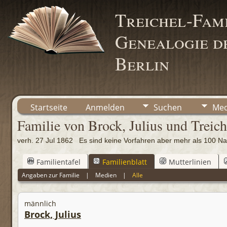
Treichel-Fami
Genealogie de
Berlin
Startseite
Anmelden
Suchen
Med
Familie von Brock, Julius und Treich
verh. 27 Jul 1862 Es sind keine Vorfahren aber mehr als 100
Familientafel
Familienblatt
Mutterlinien
Angaben zur Familie
|
Medien
|
Alle
männlich
Brock, Julius