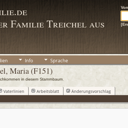
lie.de
Vo
r Familie Treichel aus
[Er
ien
Info
Sprache
el, Maria (F151)
 Nachkommen in diesem Stammbaum.
Vaterlinien
Arbeitsblatt
Änderungsvorschlag