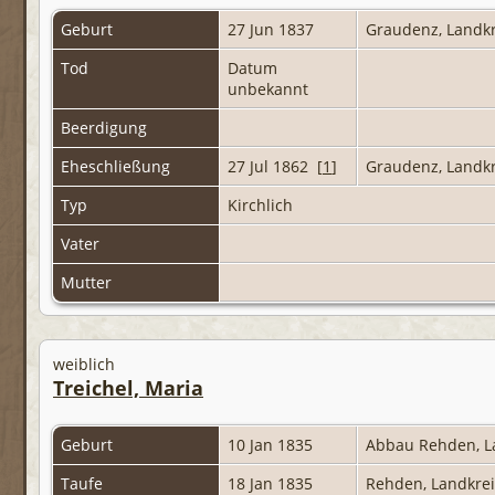
Geburt
27 Jun 1837
Graudenz, Landk
Tod
Datum
unbekannt
Beerdigung
Eheschließung
27 Jul 1862 [
1
]
Graudenz, Landk
Typ
Kirchlich
Vater
Mutter
weiblich
Treichel, Maria
Geburt
10 Jan 1835
Abbau Rehden, L
Taufe
18 Jan 1835
Rehden, Landkre