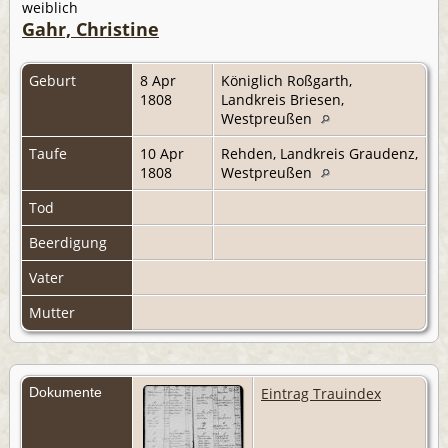
weiblich
Gahr, Christine
Geburt
8 Apr
Königlich Roßgarth,
1808
Landkreis Briesen,
Westpreußen
Taufe
10 Apr
Rehden, Landkreis Graudenz,
1808
Westpreußen
Tod
Beerdigung
Vater
Mutter
Dokumente
Eintrag Trauindex