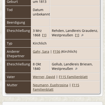
Geburt
um 1813
Tod
Datum
unbekannt
Beerdigung
Eheschließung
3 Mrz
Rehden, Landkreis Graudenz,
1868 [
1
]
Westpreußen [
1
]
Typ
Kirchlich
Anderer
Gahr, Sara
|
F156
(Kirchlich)
Ehepartner
Eheschließung
8 Okt
Gollub, Landkreis Briesen,
1840
Westpreußen
Vater
Werner, David
|
F115 Familienblatt
Mutter
Neumann, Euphrosina
|
F115
Familienblatt