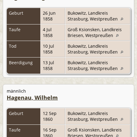
Geburt
26 Jun
Bukowitz, Landkreis
1858
Strasburg, Westpreußen
Taufe
4 Jul
Groß Ksionsken, Landkreis
1858
Briesen, Westpreußen
Tod
10 Jul
Bukowitz, Landkreis
1858
Strasburg, Westpreußen
Beerdigung
13 Jul
Bukowitz, Landkreis
1858
Strasburg, Westpreußen
männlich
Hagenau, Wilhelm
Geburt
12 Sep
Bukowitz, Landkreis
1860
Strasburg, Westpreußen
Taufe
16 Sep
Groß Ksionsken, Landkreis
1860
Briesen, Westpreußen