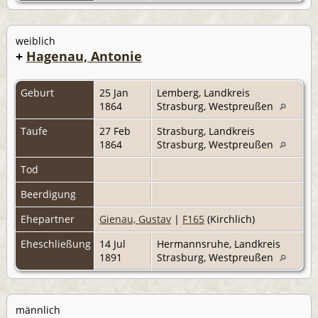
weiblich
+
Hagenau, Antonie
Geburt
25 Jan
Lemberg, Landkreis
1864
Strasburg, Westpreußen
Taufe
27 Feb
Strasburg, Landkreis
1864
Strasburg, Westpreußen
Tod
Beerdigung
Ehepartner
Gienau, Gustav
|
F165
(Kirchlich)
Eheschließung
14 Jul
Hermannsruhe, Landkreis
1891
Strasburg, Westpreußen
männlich