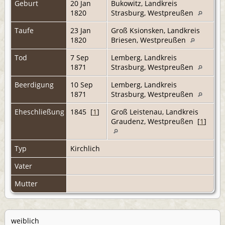
Geburt
20 Jan
Bukowitz, Landkreis
1820
Strasburg, Westpreußen
Taufe
23 Jan
Groß Ksionsken, Landkreis
1820
Briesen, Westpreußen
Tod
7 Sep
Lemberg, Landkreis
1871
Strasburg, Westpreußen
Beerdigung
10 Sep
Lemberg, Landkreis
1871
Strasburg, Westpreußen
Eheschließung
1845 [
1
]
Groß Leistenau, Landkreis
Graudenz, Westpreußen [
1
]
Typ
Kirchlich
Vater
Mutter
weiblich