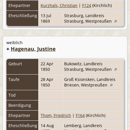
Ehepartner
Kurzhals, Christian
|
F124
(Kirchlich)
Eheschließung
13 Jul
Strasburg, Landkreis
1869
Strasburg, Westpreußen
weiblich
+
Hagenau, Justine
Geburt
22 Apr
Bukowitz, Landkreis
1850
Strasburg, Westpreußen
Taufe
28 Apr
Groß Ksionsken, Landkreis
1850
Briesen, Westpreußen
Tod
Beerdigung
Ehepartner
Thom, Friedrich
|
F164
(Kirchlich)
Eheschließung
14 Aug
Lemberg, Landkreis