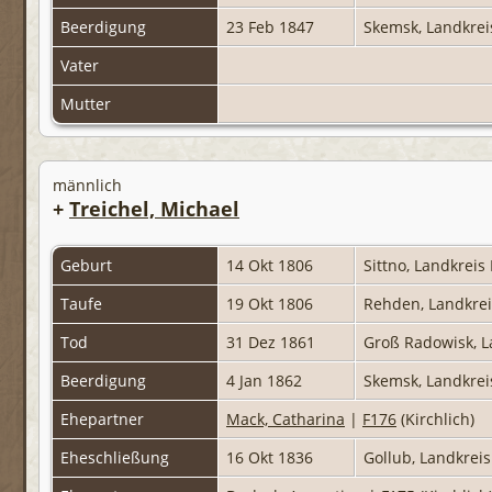
Beerdigung
23 Feb 1847
Skemsk, Landkre
Vater
Mutter
männlich
+
Treichel, Michael
Geburt
14 Okt 1806
Sittno, Landkrei
Taufe
19 Okt 1806
Rehden, Landkre
Tod
31 Dez 1861
Groß Radowisk, L
Beerdigung
4 Jan 1862
Skemsk, Landkre
Ehepartner
Mack, Catharina
|
F176
(Kirchlich)
Eheschließung
16 Okt 1836
Gollub, Landkrei