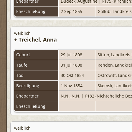
Ehepartner
Dudeck, Augustine
|
F175
(Kirchlich
Eheschließung
2 Sep 1855
Gollub, Landkrei
weiblich
+
Treichel, Anna
Geburt
29 Jul 1808
Sittno, Landkrei
Taufe
31 Jul 1808
Rehden, Landkre
Tod
30 Okt 1854
Ostrowitt, Landk
Beerdigung
1 Nov 1854
Skemsk, Landkre
Ehepartner
N.N., N.N.
|
F182
(Nichteheliche Be
Eheschließung
weiblich