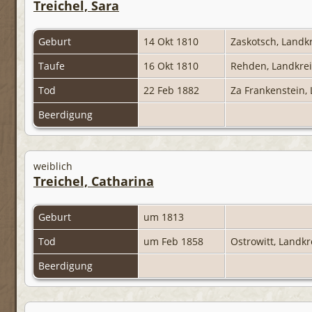
Treichel, Sara
Geburt
14 Okt 1810
Zaskotsch, Landk
Taufe
16 Okt 1810
Rehden, Landkre
Tod
22 Feb 1882
Za Frankenstein,
Beerdigung
weiblich
Treichel, Catharina
Geburt
um 1813
Tod
um Feb 1858
Ostrowitt, Landk
Beerdigung