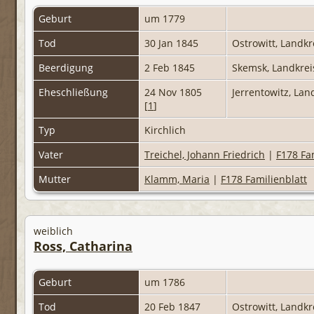
Geburt
um 1779
Tod
30 Jan 1845
Ostrowitt, Landk
Beerdigung
2 Feb 1845
Skemsk, Landkre
Eheschließung
24 Nov 1805
Jerrentowitz, La
[
1
]
Typ
Kirchlich
Vater
Treichel, Johann Friedrich
|
F178 Fa
Mutter
Klamm, Maria
|
F178 Familienblatt
weiblich
Ross, Catharina
Geburt
um 1786
Tod
20 Feb 1847
Ostrowitt, Landk