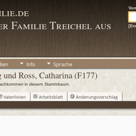
lie.de
Vo
r Familie Treichel aus
[Er
ien
Info
Sprache
g und Ross, Catharina (F177)
0 Nachkommen in diesem Stammbaum.
Vaterlinien
Arbeitsblatt
Änderungsvorschlag