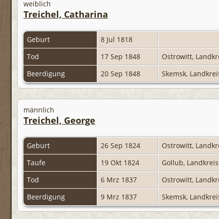
weiblich
Treichel, Catharina
Geburt
8 Jul 1818
Tod
17 Sep 1848
Ostrowitt, Landk
Beerdigung
20 Sep 1848
Skemsk, Landkre
männlich
Treichel, George
Geburt
26 Sep 1824
Ostrowitt, Landk
Taufe
19 Okt 1824
Gollub, Landkrei
Tod
6 Mrz 1837
Ostrowitt, Landk
Beerdigung
9 Mrz 1837
Skemsk, Landkre