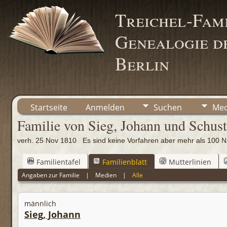
Treichel-Fami
Genealogie de
Berlin
Startseite
Anmelden
Suchen
Med
Familie von Sieg, Johann und Schust
verh. 25 Nov 1810 Es sind keine Vorfahren aber mehr als 10
Familientafel
Familienblatt
Mutterlinien
Angaben zur Familie
|
Medien
|
Alle
männlich
Sieg, Johann