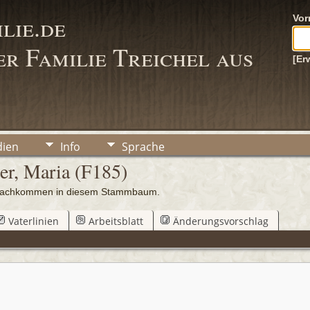
lie.de
Vo
r Familie Treichel aus
[Er
ien
Info
Sprache
er, Maria (F185)
0 Nachkommen in diesem Stammbaum.
Vaterlinien
Arbeitsblatt
Änderungsvorschlag