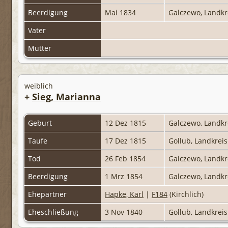
Beerdigung
Mai 1834
Galczewo, Landkr
Vater
Mutter
weiblich
+
Sieg, Marianna
Geburt
12 Dez 1815
Galczewo, Landkr
Taufe
17 Dez 1815
Gollub, Landkrei
Tod
26 Feb 1854
Galczewo, Landkr
Beerdigung
1 Mrz 1854
Galczewo, Landkr
Ehepartner
Hapke, Karl
|
F184
(Kirchlich)
Eheschließung
3 Nov 1840
Gollub, Landkrei