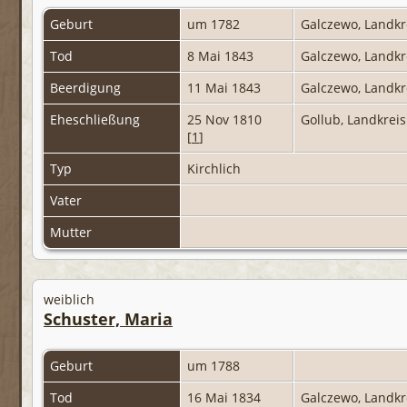
Geburt
um 1782
Galczewo, Landkr
Tod
8 Mai 1843
Galczewo, Landkr
Beerdigung
11 Mai 1843
Galczewo, Landkr
Eheschließung
25 Nov 1810
Gollub, Landkrei
[
1
]
Typ
Kirchlich
Vater
Mutter
weiblich
Schuster, Maria
Geburt
um 1788
Tod
16 Mai 1834
Galczewo, Landkr