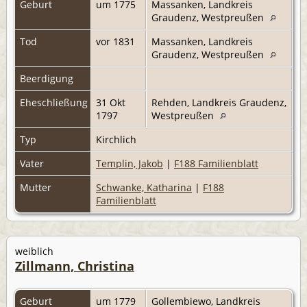
Geburt
um 1775
Massanken, Landkreis
Graudenz, Westpreußen
Tod
vor 1831
Massanken, Landkreis
Graudenz, Westpreußen
Beerdigung
Eheschließung
31 Okt
Rehden, Landkreis Graudenz,
1797
Westpreußen
Typ
Kirchlich
Vater
Templin, Jakob
|
F188 Familienblatt
Mutter
Schwanke, Katharina
|
F188
Familienblatt
weiblich
Zillmann, Christina
Geburt
um 1779
Gollembiewo, Landkreis