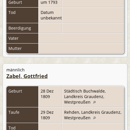
Geburt
um 1793
Tod
Datum
unbekannt
Beerdigung
Vater
Mutter
männlich
Zabel, Gottfried
Geburt
28 Dez
Städtisch Buchwalde,
1809
Landkreis Graudenz,
Westpreußen
Taufe
29 Dez
Rehden, Landkreis Graudenz,
1809
Westpreußen
Tod