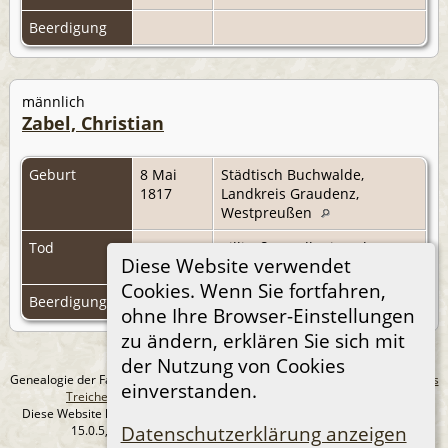
Beerdigung
männlich
Zabel, Christian
Geburt
8 Mai
Städtisch Buchwalde,
1817
Landkreis Graudenz,
Westpreußen
Tod
1887
Villisaß, Landkreis Kulm,
Diese Website verwendet
Westpreußen
Cookies. Wenn Sie fortfahren,
Beerdigung
ohne Ihre Browser-Einstellungen
zu ändern, erklären Sie sich mit
der Nutzung von Cookies
Genealogie der Familie Treichel aus Berlin. - erstellt und betreut von
Andreas
einverstanden.
Treichel
Copyright © 2014-2026 Alle Rechte vorbehalten.
Diese Website läuft mit
The Next Generation of Genealogy Sitebuilding
v.
Datenschutzerklärung anzeigen
15.0.5, programmiert von Darrin Lythgoe © 2001-2026.
Datenschutzerklärung