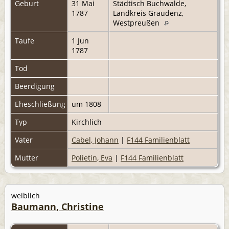
Geburt
31 Mai
Städtisch Buchwalde,
1787
Landkreis Graudenz,
Westpreußen
Taufe
1 Jun
1787
Tod
Beerdigung
Eheschließung
um 1808
Typ
Kirchlich
Vater
Cabel, Johann
|
F144 Familienblatt
Mutter
Polietin, Eva
|
F144 Familienblatt
weiblich
Baumann, Christine