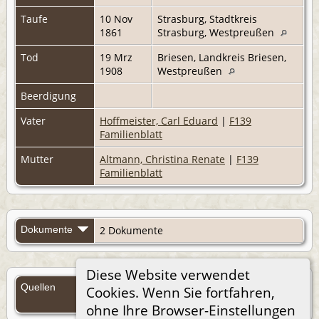
Taufe
10 Nov
Strasburg, Stadtkreis
1861
Strasburg, Westpreußen
Tod
19 Mrz
Briesen, Landkreis Briesen,
1908
Westpreußen
Beerdigung
Vater
Hoffmeister, Carl Eduard
|
F139
Familienblatt
Mutter
Altmann, Christina Renate
|
F139
Familienblatt
Dokumente
2 Dokumente
Diese Website verwendet
Quellen
Cookies. Wenn Sie fortfahren,
Quellen (Anmelden)
ohne Ihre Browser-Einstellungen