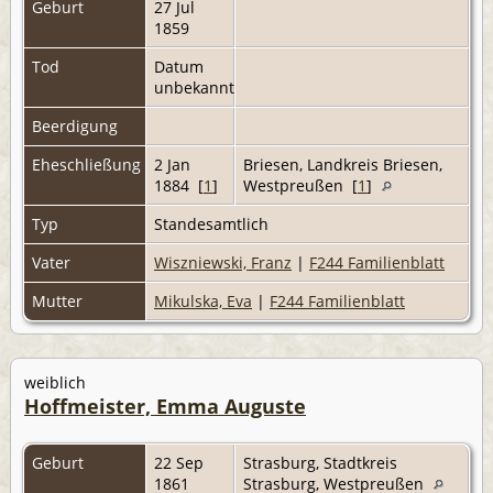
Geburt
27 Jul
1859
Tod
Datum
unbekannt
Beerdigung
Eheschließung
2 Jan
Briesen, Landkreis Briesen,
1884 [
1
]
Westpreußen [
1
]
Typ
Standesamtlich
Vater
Wiszniewski, Franz
|
F244 Familienblatt
Mutter
Mikulska, Eva
|
F244 Familienblatt
weiblich
Hoffmeister, Emma Auguste
Geburt
22 Sep
Strasburg, Stadtkreis
1861
Strasburg, Westpreußen