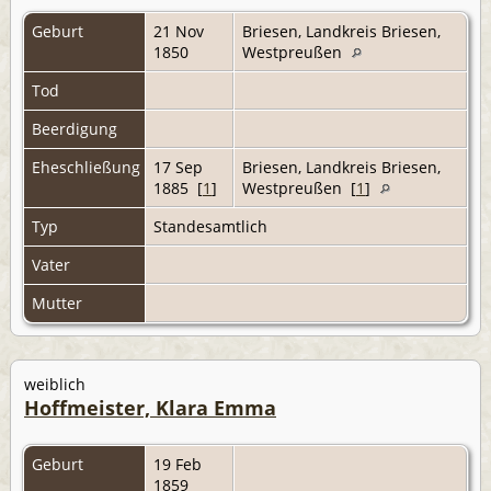
Geburt
21 Nov
Briesen, Landkreis Briesen,
1850
Westpreußen
Tod
Beerdigung
Eheschließung
17 Sep
Briesen, Landkreis Briesen,
1885 [
1
]
Westpreußen [
1
]
Typ
Standesamtlich
Vater
Mutter
weiblich
Hoffmeister, Klara Emma
Geburt
19 Feb
1859