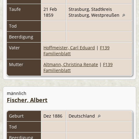
Taufe
21 Feb
Strasburg, Stadtkreis
1859
Strasburg, Westpreußen
Tod
Beerdigung
Vater
Hoffmeister, Carl Eduard
|
F139
Familienblatt
Mutter
Altmann, Christina Renate
|
F139
Familienblatt
männlich
Fischer, Albert
Geburt
Dez 1886
Deutschland
Tod
Beerdigung