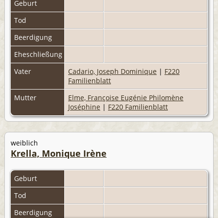
Geburt
Tod
Beerdigung
Eheschließung
Vater
Cadario, Joseph Dominique
|
F220
Familienblatt
Mutter
Elme, Françoise Eugénie Philomène
Joséphine
|
F220 Familienblatt
weiblich
Krella, Monique Irène
Geburt
Tod
Beerdigung