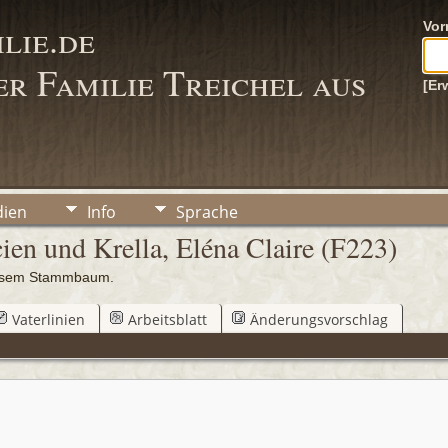
lie.de
Vo
r Familie Treichel aus
[Er
ien
Info
Sprache
ien und Krella, Eléna Claire (F223)
iesem Stammbaum.
Vaterlinien
Arbeitsblatt
Änderungsvorschlag