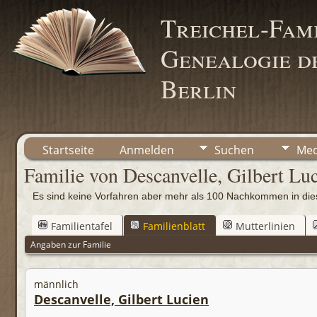
Treichel-Fami
Genealogie de
Berlin
Startseite
Anmelden
Suchen
Med
Familie von Descanvelle, Gilbert Luc
Es sind keine Vorfahren aber mehr als 100 Nachkommen in d
Familientafel
Familienblatt
Mutterlinien
Angaben zur Familie
männlich
Descanvelle, Gilbert Lucien