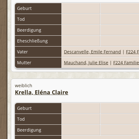
Geburt
Tod
Beerdigung
Eheschließung
Vater
Descanvelle, Emile Fernand
|
F224 F
Mutter
Mauchand, Julie Elise
|
F224 Familie
weiblich
Krella, Eléna Claire
Geburt
Tod
Beerdigung