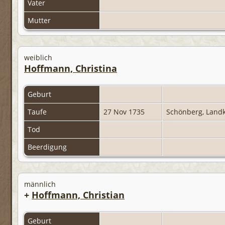
Vater
Mutter
weiblich
Hoffmann, Christina
Geburt
Taufe
27 Nov 1735
Schönberg, Land
Tod
Beerdigung
männlich
+
Hoffmann, Christian
Geburt