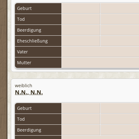
Geburt
Tod
Beerdigung
Eheschließung
Vater
Mutter
weiblich
N.N., N.N.
Geburt
Tod
Beerdigung