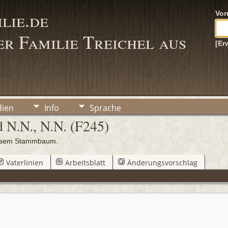
lie.de
Vo
r Familie Treichel aus
[Er
ien
Info
Sprache
d N.N., N.N. (F245)
iesem Stammbaum.
Vaterlinien
Arbeitsblatt
Änderungsvorschlag