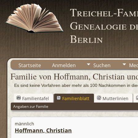
Treichel-Fami
Genealogie de
Berlin
Startseite
Anmelden
Suchen
Med
Familie von Hoffmann, Christian un
Es sind keine Vorfahren aber mehr als 100 Nachkommen in d
Familientafel
Familienblatt
Mutterlinien
Angaben zur Familie
männlich
Hoffmann, Christian