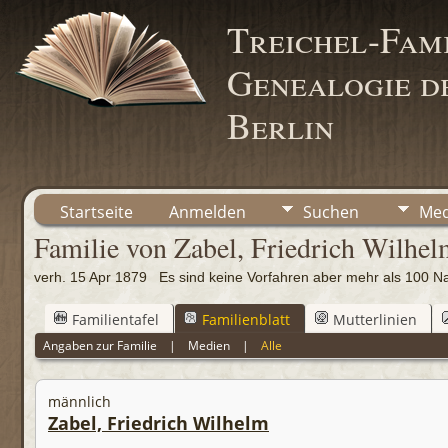
Treichel-Fami
Genealogie de
Berlin
Startseite
Anmelden
Suchen
Med
Familie von Zabel, Friedrich Wilhe
verh. 15 Apr 1879 Es sind keine Vorfahren aber mehr als 10
Familientafel
Familienblatt
Mutterlinien
Angaben zur Familie
|
Medien
|
Alle
männlich
Zabel, Friedrich Wilhelm