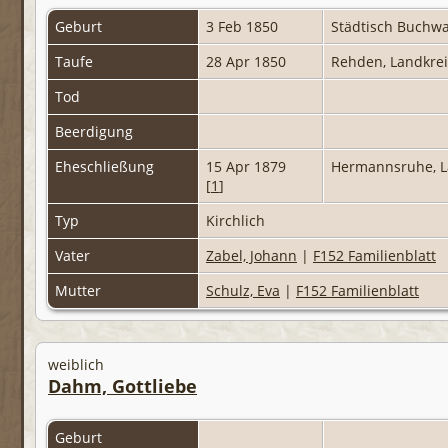
Geburt
3 Feb 1850
Städtisch Buchw
Taufe
28 Apr 1850
Rehden, Landkre
Tod
Beerdigung
Eheschließung
15 Apr 1879
Hermannsruhe, L
[
1
]
Typ
Kirchlich
Vater
Zabel, Johann
|
F152 Familienblatt
Mutter
Schulz, Eva
|
F152 Familienblatt
weiblich
Dahm, Gottliebe
Geburt