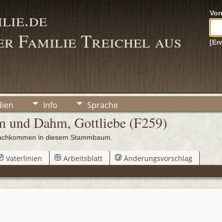
lie.de
Vo
r Familie Treichel aus
[Er
ien
Info
Sprache
lm und Dahm, Gottliebe (F259)
0 Nachkommen in diesem Stammbaum.
Vaterlinien
Arbeitsblatt
Änderungsvorschlag