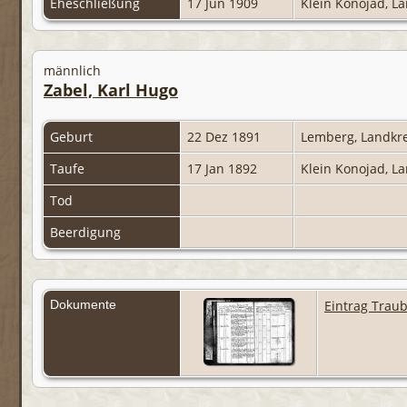
Eheschließung
17 Jun 1909
Klein Konojad, L
männlich
Zabel, Karl Hugo
Geburt
22 Dez 1891
Lemberg, Landkr
Taufe
17 Jan 1892
Klein Konojad, L
Tod
Beerdigung
Dokumente
Eintrag Trau