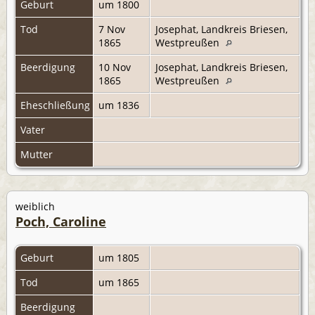
Geburt
um 1800
Tod
7 Nov
Josephat, Landkreis Briesen,
1865
Westpreußen
Beerdigung
10 Nov
Josephat, Landkreis Briesen,
1865
Westpreußen
Eheschließung
um 1836
Vater
Mutter
weiblich
Poch, Caroline
Geburt
um 1805
Tod
um 1865
Beerdigung