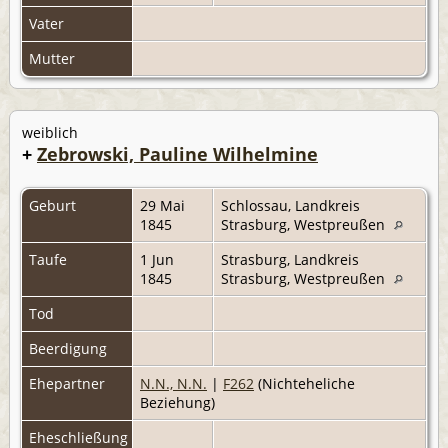
Vater
Mutter
weiblich
+
Zebrowski, Pauline Wilhelmine
Geburt
29 Mai
Schlossau, Landkreis
1845
Strasburg, Westpreußen
Taufe
1 Jun
Strasburg, Landkreis
1845
Strasburg, Westpreußen
Tod
Beerdigung
Ehepartner
N.N., N.N.
|
F262
(Nichteheliche
Beziehung)
Eheschließung