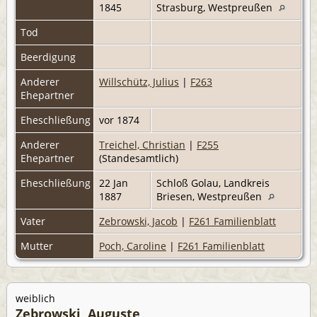
1845
Strasburg, Westpreußen
Tod
Beerdigung
Anderer
Willschütz, Julius
|
F263
Ehepartner
Eheschließung
vor 1874
Anderer
Treichel, Christian
|
F255
Ehepartner
(Standesamtlich)
Eheschließung
22 Jan
Schloß Golau, Landkreis
1887
Briesen, Westpreußen
Vater
Zebrowski, Jacob
|
F261 Familienblatt
Mutter
Poch, Caroline
|
F261 Familienblatt
weiblich
Zebrowski, Auguste