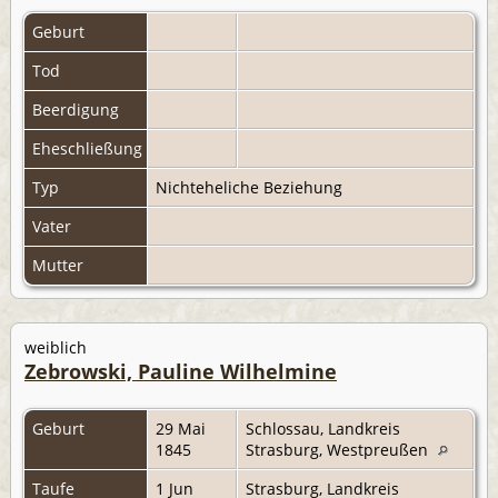
Geburt
Tod
Beerdigung
Eheschließung
Typ
Nichteheliche Beziehung
Vater
Mutter
weiblich
Zebrowski, Pauline Wilhelmine
Geburt
29 Mai
Schlossau, Landkreis
1845
Strasburg, Westpreußen
Taufe
1 Jun
Strasburg, Landkreis