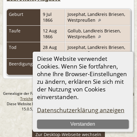
Geburt
9 Jul
Josephat, Landkreis Briesen,
1866
Westpreußen
Taufe
12 Aug
Gollub, Landkreis Briesen,
1866
Westpreußen
Tod
28 Aug
Josephat, Landkreis Briesen,
1866
Westpreußen
Diese Website verwendet
Beerdigung
31 Aug
Josephat, Landkreis Briesen,
Cookies. Wenn Sie fortfahren,
1866
Westpreußen
ohne Ihre Browser-Einstellungen
zu ändern, erklären Sie sich mit
der Nutzung von Cookies
Genealogie der Familie Treichel aus Berlin. - erstellt und betreut von
Andreas
einverstanden.
Treichel
Copyright © 2014-2026 Alle Rechte vorbehalten.
Diese Website läuft mit
The Next Generation of Genealogy Sitebuilding
v.
Datenschutzerklärung anzeigen
15.0.5, programmiert von Darrin Lythgoe © 2001-2026.
Datenschutzerklärung
Verstanden
--- Self-Hosted at home ---
Zur Desktop-Webseite wechseln