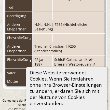
Tod
Beerdigung
Anderer
N.N., N.N.
|
F262
(Nichteheliche
Ehepartner
Beziehung)
Eheschließung
Anderer
Treichel, Christian
|
F255
Ehepartner
(Standesamtlich)
Eheschließung
22 Jan
Schloß Golau, Landkreis
1887
Briesen, Westpreußen
Diese Website verwendet
Vater
Zebrowski, Jacob
|
F261 Familienblatt
Cookies. Wenn Sie fortfahren,
Mutter
Poch, Caroline
|
F261 Familienblatt
ohne Ihre Browser-Einstellungen
zu ändern, erklären Sie sich mit
der Nutzung von Cookies
Genealogie der Familie Treichel aus Berlin. - erstellt und betreut von
Andreas
einverstanden.
Treichel
Copyright © 2014-2026 Alle Rechte vorbehalten.
Diese Website läuft mit
The Next Generation of Genealogy Sitebuilding
v.