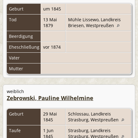
Geburt
um 1845
Tod
13 Mai
Mühle Lissewo, Landkreis
1879
Briesen, Westpreußen
Beerdigung
Eheschließung
vor 1874
Vater
Mutter
weiblich
Zebrowski, Pauline Wilhelmine
Geburt
29 Mai
Schlossau, Landkreis
1845
Strasburg, Westpreußen
Taufe
1 Jun
Strasburg, Landkreis
1845
Strasburg, Westpreußen