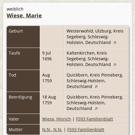
weiblich
Wiese, Marie
Geburt
Westerwohld, Ulzburg, Kreis
Segeberg, Schleswig-
Holstein, Deutschland
Taufe
9 Jul
Kaltenkirchen, Kreis
1696
Segeberg, Schleswig-
Holstein, Deutschland
Tod
Aug
Quickborn, Kreis Pinneberg,
1759
Schleswig-Holstein,
Deutschland
Beerdigung
18 Aug
Quickborn, Kreis Pinneberg,
1759
Schleswig-Holstein,
Deutschland
Vater
Wiese, Hinrich
|
F593 Familienblatt
Mutter
N.N., N.N.
|
F593 Familienblatt