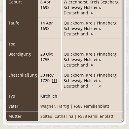
Geburt
8 Apr
Wierenhorst, Kreis Segeberg,
1693
Schleswig-Holstein,
Deutschland
Taufe
14 Apr
Quickborn, Kreis Pinneberg,
1693
Schleswig-Holstein,
Deutschland
Tod
Beerdigung
29 Okt
Quickborn, Kreis Pinneberg,
1755
Schleswig-Holstein,
Deutschland
Eheschließung
30 Nov
Quickborn, Kreis Pinneberg,
1720 [
1
]
Schleswig-Holstein,
Deutschland [
1
]
Typ
Kirchlich
Vater
Wagner, Hartig
|
F588 Familienblatt
Mutter
Soltau, Catharina
|
F588 Familienblatt