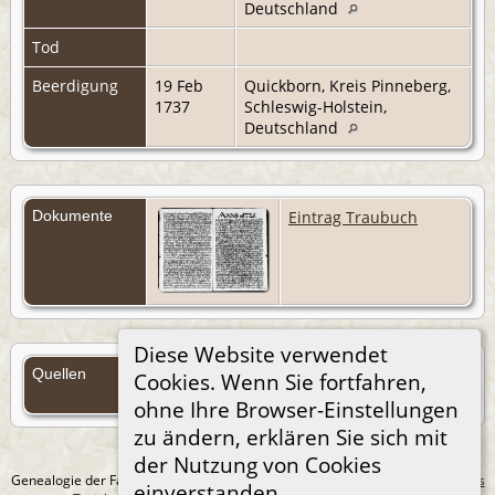
Deutschland
Tod
Beerdigung
19 Feb
Quickborn, Kreis Pinneberg,
1737
Schleswig-Holstein,
Deutschland
Dokumente
Eintrag Traubuch
Diese Website verwendet
Quellen
Cookies. Wenn Sie fortfahren,
Quellen (Anmelden)
ohne Ihre Browser-Einstellungen
zu ändern, erklären Sie sich mit
der Nutzung von Cookies
Genealogie der Familie Treichel aus Berlin. - erstellt und betreut von
Andreas
einverstanden.