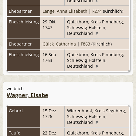
Deutschland
Ehepartner
Lange, Anna Elisabeth
|
F274
(Kirchlich)
Eheschließung
29 Okt
Quickborn, Kreis Pinneberg,
1747
Schleswig-Holstein,
Deutschland
Ehepartner
Gülck, Catharina
|
F863
(Kirchlich)
Eheschließung
16 Sep
Quickborn, Kreis Pinneberg,
1763
Schleswig-Holstein,
Deutschland
weiblich
Wagner, Elsabe
Geburt
15 Dez
Wierenhorst, Kreis Segeberg,
1726
Schleswig-Holstein,
Deutschland
Taufe
22 Dez
Quickborn, Kreis Pinneberg,