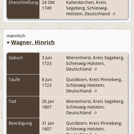
Eheschließung
24 Okt
Kaltenkirchen, Kreis
1749
Segeberg, Schleswig-
Holstein, Deutschland
männlich
+
Wagner, Hinrich
Geburt
3 Jun
Wierenhorst, Kreis Segeberg,
1723
Schleswig-Holstein,
Deutschland
Taufe
8 Jun
Quickborn, Kreis Pinneberg,
1723
Schleswig-Holstein,
Deutschland
Tod
26 Jan
Wierenhorst, Kreis Segeberg,
1807
Schleswig-Holstein,
Deutschland
Beerdigung
31 Jan
Quickborn, Kreis Pinneberg,
1807
Schleswig-Holstein,