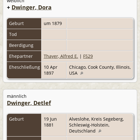
weiblich
+
Dwinger, Dora
Geburt
um 1879
Tod
Beerdigung
Ehepartner
Thayer, Alfred E.
|
F529
Eheschließung
10 Apr
Chicago, Cook County, Illinois,
1897
USA
männlich
Dwinger, Detlef
Geburt
19 Jun
Alveslohe, Kreis Segeberg,
1881
Schleswig-Holstein,
Deutschland