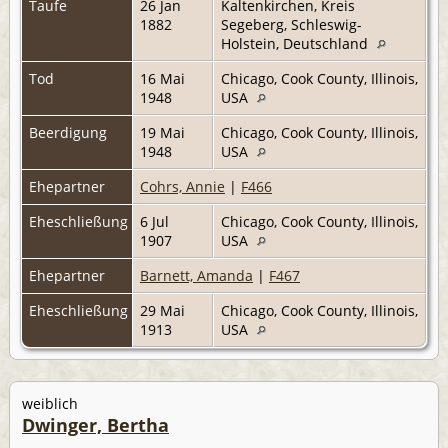
Taufe
26 Jan
Kaltenkirchen, Kreis
1882
Segeberg, Schleswig-
Holstein, Deutschland
Tod
16 Mai
Chicago, Cook County, Illinois,
1948
USA
Beerdigung
19 Mai
Chicago, Cook County, Illinois,
1948
USA
Ehepartner
Cohrs, Annie
|
F466
Eheschließung
6 Jul
Chicago, Cook County, Illinois,
1907
USA
Ehepartner
Barnett, Amanda
|
F467
Eheschließung
29 Mai
Chicago, Cook County, Illinois,
1913
USA
weiblich
Dwinger, Bertha