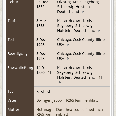
Geburt
23 Dez
Ulzburg, Kreis Segeberg,
1852
Schleswig-Holstein,
Deutschland
Taufe
3 Mrz
Kaltenkirchen, Kreis
1853
Segeberg, Schleswig-
Holstein, Deutschland
Tod
3 Dez
Chicago, Cook County, Illinois,
1928
USA
Beerdigung
5 Dez
Chicago, Cook County, Illinois,
1928
USA
Eheschließung
14 Feb
Kaltenkirchen, Kreis
1880 [
1
]
Segeberg, Schleswig-
Holstein, Deutschland [
1
]
Typ
Kirchlich
Vater
Dwinger, Jacob
|
F265 Familienblatt
Mutter
Nothnagel, Dorothea Louise Friederica
|
F265 Familienblatt