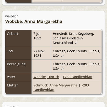
weiblich
Wöbcke, Anna Margaretha
Geburt
7 Jul
Henstedt, Kreis Segeberg,
1852
Schleswig-Holstein,
Deutschland
Tod
27 Nov
Chicago, Cook County, Illinois,
1924
USA
Beerdigung
Chicago, Cook County, Illinois,
USA
Vater
Wöbcke, Hinrich
|
F283 Familienblatt
Mutter
Schmuck, Anna Margaretha
|
F283
Familienblatt