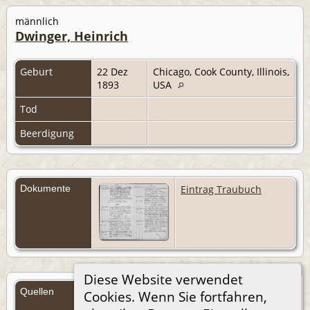
männlich
Dwinger, Heinrich
Geburt
22 Dez
Chicago, Cook County, Illinois,
1893
USA
Tod
Beerdigung
Dokumente
Eintrag Traubuch
Diese Website verwendet
Quellen
Cookies. Wenn Sie fortfahren,
Quellen (Anmelden)