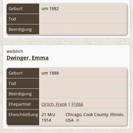
Geburt
um 1882
Tod
Beerdigung
weiblich
Dwinger, Emma
Geburt
um 1888
Tod
Beerdigung
Ehepartner
Orlich, Frank
|
F1066
Eheschließung
21 Mrz
Chicago, Cook County, Illinois,
1914
USA