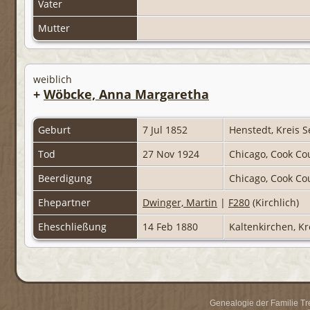
Vater
Mutter
weiblich
+
Wöbcke, Anna Margaretha
Geburt
7 Jul 1852
Henstedt, Kreis 
Tod
27 Nov 1924
Chicago, Cook Cou
Beerdigung
Chicago, Cook Cou
Ehepartner
Dwinger, Martin
|
F280
(Kirchlich)
Eheschließung
14 Feb 1880
Kaltenkirchen, K
Genealogie der Familie Trei