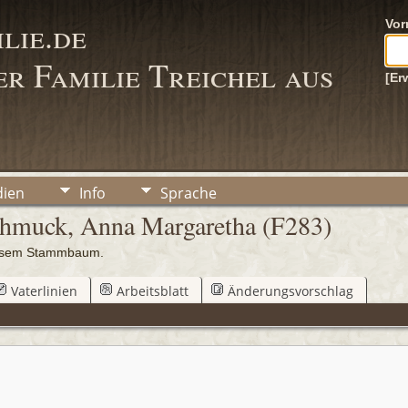
lie.de
Vo
r Familie Treichel aus
[Er
ien
Info
Sprache
chmuck, Anna Margaretha (F283)
iesem Stammbaum.
Vaterlinien
Arbeitsblatt
Änderungsvorschlag