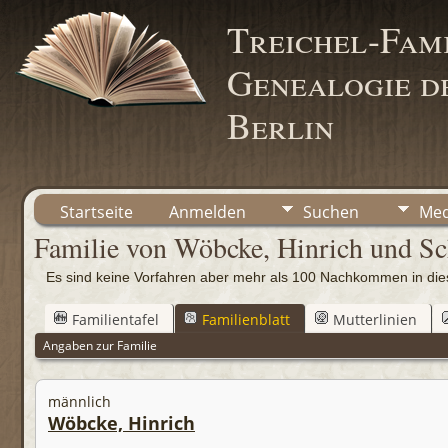
Treichel-Fami
Genealogie de
Berlin
Startseite
Anmelden
Suchen
Med
Familie von Wöbcke, Hinrich und S
Es sind keine Vorfahren aber mehr als 100 Nachkommen in d
Familientafel
Familienblatt
Mutterlinien
Angaben zur Familie
männlich
Wöbcke, Hinrich