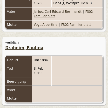
1920
Danzig, Westpreußen
Vater
Jarius, Carl Eduard Bernhardt
|
F302
Familienblatt
Mutter
Vogt, Albertine
|
F302 Familienblatt
weiblich
Draheim, Paulina
Geburt
um 1884
Tod
8. Feb.
1919
Beerdigung
Vater
Mutter