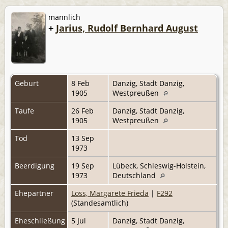
männlich
+
Jarius, Rudolf Bernhard August
Geburt
8 Feb
Danzig, Stadt Danzig,
1905
Westpreußen
Taufe
26 Feb
Danzig, Stadt Danzig,
1905
Westpreußen
Tod
13 Sep
1973
Beerdigung
19 Sep
Lübeck, Schleswig-Holstein,
1973
Deutschland
Ehepartner
Loss, Margarete Frieda
|
F292
(Standesamtlich)
Eheschließung
5 Jul
Danzig, Stadt Danzig,