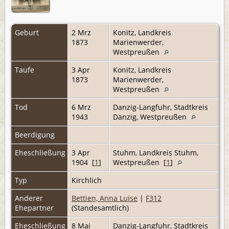
Geburt
2 Mrz
Konitz, Landkreis
1873
Marienwerder,
Westpreußen
Taufe
3 Apr
Konitz, Landkreis
1873
Marienwerder,
Westpreußen
Tod
6 Mrz
Danzig-Langfuhr, Stadtkreis
1943
Danzig, Westpreußen
Beerdigung
Eheschließung
3 Apr
Stuhm, Landkreis Stuhm,
1904 [
1
]
Westpreußen [
1
]
Typ
Kirchlich
Anderer
Bettien, Anna Luise
|
F312
Ehepartner
(Standesamtlich)
Eheschließung
8 Mai
Danzig-Langfuhr, Stadtkreis