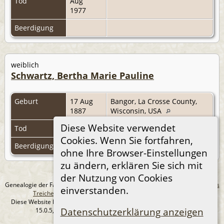
Tod
Aug
1977
Beerdigung
weiblich
Schwartz, Bertha Marie Pauline
Geburt
17 Aug
Bangor, La Crosse County,
1887
Wisconsin, USA
Diese Website verwendet
Tod
Cookies. Wenn Sie fortfahren,
Beerdigung
ohne Ihre Browser-Einstellungen
zu ändern, erklären Sie sich mit
der Nutzung von Cookies
Genealogie der Familie Treichel aus Berlin. - erstellt und betreut von
Andreas
einverstanden.
Treichel
Copyright © 2014-2026 Alle Rechte vorbehalten.
Diese Website läuft mit
The Next Generation of Genealogy Sitebuilding
v.
Datenschutzerklärung anzeigen
15.0.5, programmiert von Darrin Lythgoe © 2001-2026.
Datenschutzerklärung