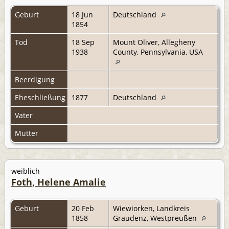
Geburt
18 Jun
Deutschland
1854
Tod
18 Sep
Mount Oliver, Allegheny
1938
County, Pennsylvania, USA
Beerdigung
Eheschließung
1877
Deutschland
Vater
Mutter
weiblich
Foth, Helene Amalie
Geburt
20 Feb
Wiewiorken, Landkreis
1858
Graudenz, Westpreußen