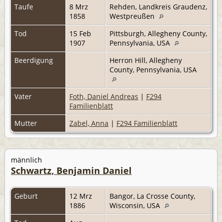
Taufe
8 Mrz
Rehden, Landkreis Graudenz,
1858
Westpreußen
Tod
15 Feb
Pittsburgh, Allegheny County,
1907
Pennsylvania, USA
Beerdigung
Herron Hill, Allegheny
County, Pennsylvania, USA
Vater
Foth, Daniel Andreas
|
F294
Familienblatt
Mutter
Zabel, Anna
|
F294 Familienblatt
männlich
Schwartz, Benjamin Daniel
Geburt
12 Mrz
Bangor, La Crosse County,
1886
Wisconsin, USA