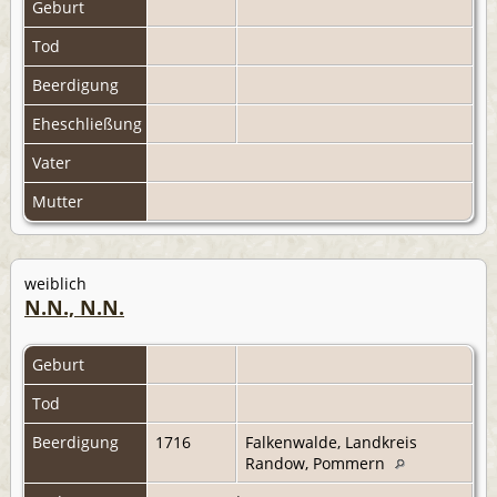
Geburt
Tod
Beerdigung
Eheschließung
Vater
Mutter
weiblich
N.N., N.N.
Geburt
Tod
Beerdigung
1716
Falkenwalde, Landkreis
Randow, Pommern