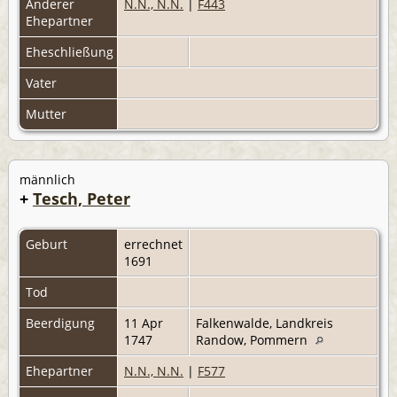
Anderer
N.N., N.N.
|
F443
Ehepartner
Eheschließung
Vater
Mutter
männlich
+
Tesch, Peter
Geburt
errechnet
1691
Tod
Beerdigung
11 Apr
Falkenwalde, Landkreis
1747
Randow, Pommern
Ehepartner
N.N., N.N.
|
F577