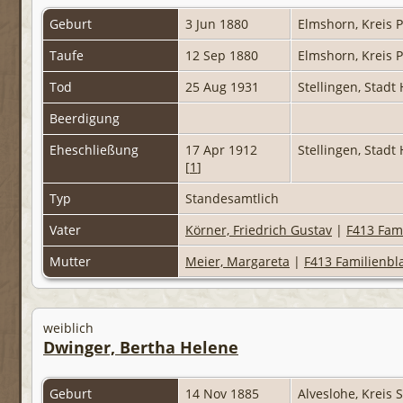
Geburt
3 Jun 1880
Elmshorn, Kreis 
Taufe
12 Sep 1880
Elmshorn, Kreis 
Tod
25 Aug 1931
Stellingen, Stad
Beerdigung
Eheschließung
17 Apr 1912
Stellingen, Stad
[
1
]
Typ
Standesamtlich
Vater
Körner, Friedrich Gustav
|
F413 Fami
Mutter
Meier, Margareta
|
F413 Familienbla
weiblich
Dwinger, Bertha Helene
Geburt
14 Nov 1885
Alveslohe, Kreis