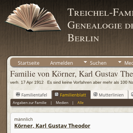
Treichel-Fami
Genealogie de
Berlin
Startseite
Anmelden
Suchen
Med
Familie von Körner, Karl Gustav Th
verh. 17 Apr 1912 Es sind keine Vorfahren aber mehr als 10
Familientafel
Familienblatt
Mutterlinien
Angaben zur Familie
|
Medien
|
Alle
männlich
Körner, Karl Gustav Theodor