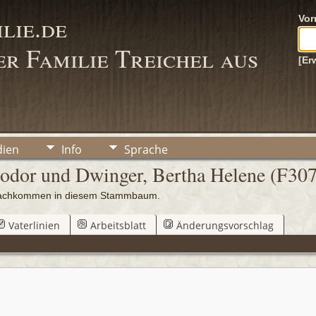
lie.de
Vo
r Familie Treichel aus
[Er
ien
Info
Sprache
eodor und Dwinger, Bertha Helene (F307
0 Nachkommen in diesem Stammbaum.
Vaterlinien
Arbeitsblatt
Änderungsvorschlag