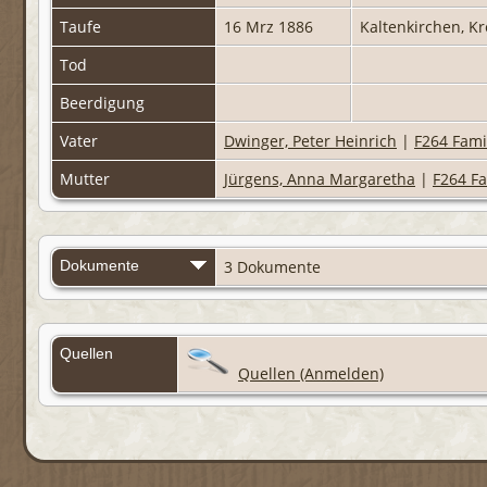
Taufe
16 Mrz 1886
Kaltenkirchen, K
Tod
Beerdigung
Vater
Dwinger, Peter Heinrich
|
F264 Fami
Mutter
Jürgens, Anna Margaretha
|
F264 Fa
Dokumente
3 Dokumente
Quellen
Quellen (Anmelden)