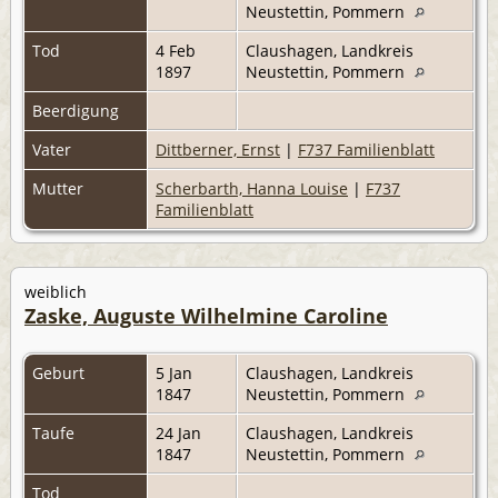
Neustettin, Pommern
Tod
4 Feb
Claushagen, Landkreis
1897
Neustettin, Pommern
Beerdigung
Vater
Dittberner, Ernst
|
F737 Familienblatt
Mutter
Scherbarth, Hanna Louise
|
F737
Familienblatt
weiblich
Zaske, Auguste Wilhelmine Caroline
Geburt
5 Jan
Claushagen, Landkreis
1847
Neustettin, Pommern
Taufe
24 Jan
Claushagen, Landkreis
1847
Neustettin, Pommern
Tod