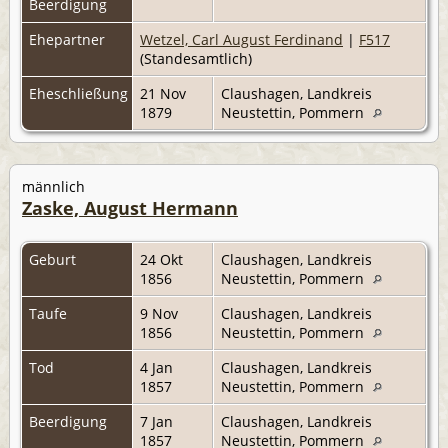
Beerdigung
Ehepartner
Wetzel, Carl August Ferdinand
|
F517
(Standesamtlich)
Eheschließung
21 Nov
Claushagen, Landkreis
1879
Neustettin, Pommern
männlich
Zaske, August Hermann
Geburt
24 Okt
Claushagen, Landkreis
1856
Neustettin, Pommern
Taufe
9 Nov
Claushagen, Landkreis
1856
Neustettin, Pommern
Tod
4 Jan
Claushagen, Landkreis
1857
Neustettin, Pommern
Beerdigung
7 Jan
Claushagen, Landkreis
1857
Neustettin, Pommern