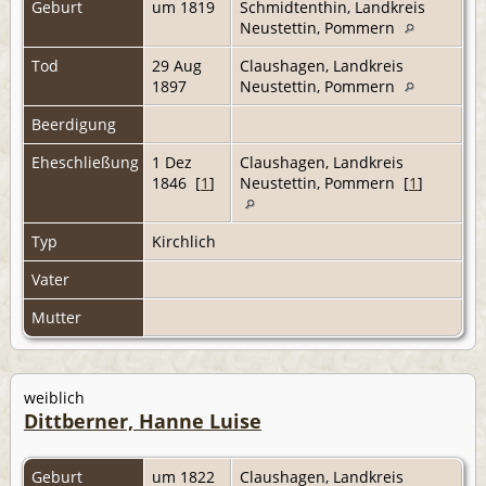
Geburt
um 1819
Schmidtenthin, Landkreis
Neustettin, Pommern
Tod
29 Aug
Claushagen, Landkreis
1897
Neustettin, Pommern
Beerdigung
Eheschließung
1 Dez
Claushagen, Landkreis
1846 [
1
]
Neustettin, Pommern [
1
]
Typ
Kirchlich
Vater
Mutter
weiblich
Dittberner, Hanne Luise
Geburt
um 1822
Claushagen, Landkreis