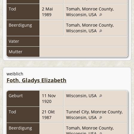
Tod
2 Mai
Tomah, Monroe County,
1989
Wisconsin, USA
Beerdigung
Tomah, Monroe County,
Wisconsin, USA
Vater
Mutter
weiblich
Foth, Gladys Elizabeth
Geburt
11 Nov
Wisconsin, USA
1920
Tod
21 Okt
Tunnel City, Monroe County,
1987
Wisconsin, USA
Beerdigung
Tomah, Monroe County,
Wisconsin, USA