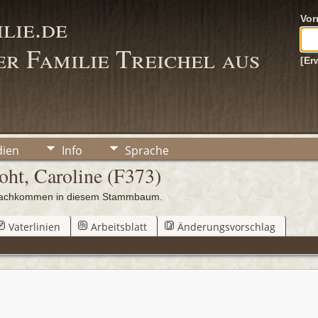
lie.de
Vo
r Familie Treichel aus
[Er
ien
Info
Sprache
oht, Caroline (F373)
0 Nachkommen in diesem Stammbaum.
Vaterlinien
Arbeitsblatt
Änderungsvorschlag