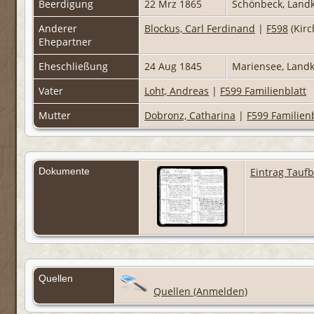
Beerdigung
22 Mrz 1865
Schönbeck, Land
Anderer
Blockus, Carl Ferdinand
|
F598
(Kirc
Ehepartner
Eheschließung
24 Aug 1845
Mariensee, Land
Vater
Loht, Andreas
|
F599 Familienblatt
Mutter
Dobronz, Catharina
|
F599 Familienb
Dokumente
Eintrag Tauf
Quellen
Quellen (Anmelden)