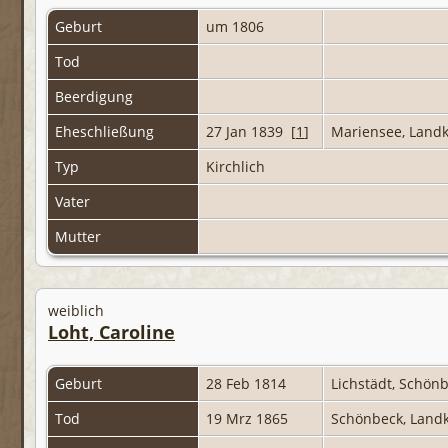
Geburt
um 1806
Tod
Beerdigung
Eheschließung
27 Jan 1839 [
1
]
Mariensee, Landk
Typ
Kirchlich
Vater
Mutter
weiblich
Loht, Caroline
Geburt
28 Feb 1814
Lichstädt, Schön
Tod
19 Mrz 1865
Schönbeck, Land