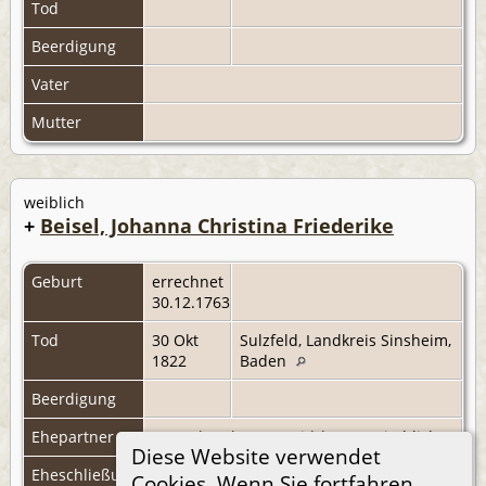
Tod
Beerdigung
Vater
Mutter
weiblich
+
Beisel, Johanna Christina Friederike
Geburt
errechnet
30.12.1763
Tod
30 Okt
Sulzfeld, Landkreis Sinsheim,
1822
Baden
Beerdigung
Ehepartner
Guggolz, Johann David
|
F979
(Kirchlich)
Diese Website verwendet
Eheschließung
29 Jul
Sulzfeld, Landkreis Sinsheim,
Cookies. Wenn Sie fortfahren,