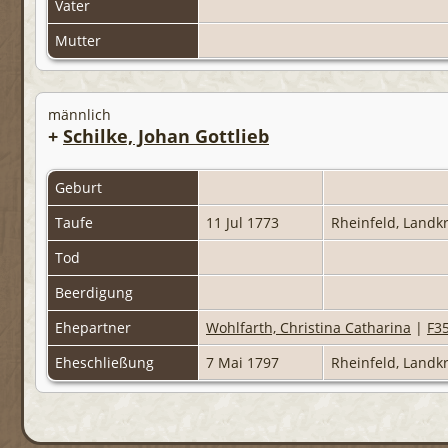
Vater
Mutter
männlich
+
Schilke, Johan Gottlieb
Geburt
Taufe
11 Jul 1773
Rheinfeld, Landk
Tod
Beerdigung
Ehepartner
Wohlfarth, Christina Catharina
|
F3
Eheschließung
7 Mai 1797
Rheinfeld, Landk