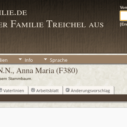
lie.de
Vo
r Familie Treichel aus
[Er
ien
Info
Sprache
 N.N., Anna Maria (F380)
iesem Stammbaum.
Vaterlinien
Arbeitsblatt
Änderungsvorschlag