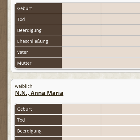
Geburt
Tod
Beerdigung
Eheschließung
Vater
Mutter
weiblich
N.N., Anna Maria
Geburt
Tod
Beerdigung