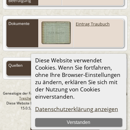
Beerdigung
Dokumente
Eintrag Traubuch
Diese Website verwendet
Quellen
Cookies. Wenn Sie fortfahren,
Quellen (Anmelden)
ohne Ihre Browser-Einstellungen
zu ändern, erklären Sie sich mit
der Nutzung von Cookies
Genealogie der Familie Treichel aus Berlin. - erstellt und betreut von
Andreas
einverstanden.
Treichel
Copyright © 2014-2026 Alle Rechte vorbehalten.
Diese Website läuft mit
The Next Generation of Genealogy Sitebuilding
v.
Datenschutzerklärung anzeigen
15.0.5, programmiert von Darrin Lythgoe © 2001-2026.
Datenschutzerklärung
Verstanden
--- Self-Hosted at home ---