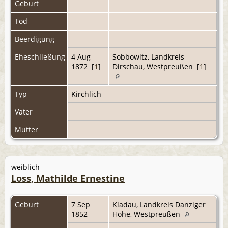
Geburt
Tod
Beerdigung
Eheschließung
4 Aug
Sobbowitz, Landkreis
1872 [
1
]
Dirschau, Westpreußen [
1
]
Typ
Kirchlich
Vater
Mutter
weiblich
Loss, Mathilde Ernestine
Geburt
7 Sep
Kladau, Landkreis Danziger
1852
Höhe, Westpreußen