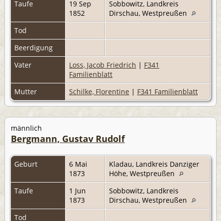
Taufe
19 Sep
Sobbowitz, Landkreis
1852
Dirschau, Westpreußen
Tod
Beerdigung
Vater
Loss, Jacob Friedrich
|
F341
Familienblatt
Mutter
Schilke, Florentine
|
F341 Familienblatt
männlich
Bergmann, Gustav Rudolf
Geburt
6 Mai
Kladau, Landkreis Danziger
1873
Höhe, Westpreußen
Taufe
1 Jun
Sobbowitz, Landkreis
1873
Dirschau, Westpreußen
Tod