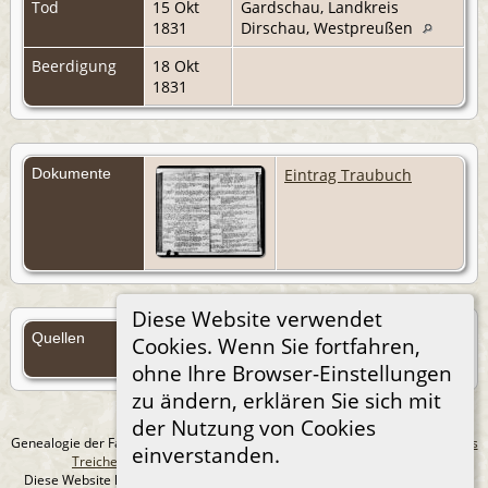
Tod
15 Okt
Gardschau, Landkreis
1831
Dirschau, Westpreußen
Beerdigung
18 Okt
1831
Dokumente
Eintrag Traubuch
Diese Website verwendet
Quellen
Cookies. Wenn Sie fortfahren,
Quellen (Anmelden)
ohne Ihre Browser-Einstellungen
zu ändern, erklären Sie sich mit
der Nutzung von Cookies
Genealogie der Familie Treichel aus Berlin. - erstellt und betreut von
Andreas
einverstanden.
Treichel
Copyright © 2014-2026 Alle Rechte vorbehalten.
Diese Website läuft mit
The Next Generation of Genealogy Sitebuilding
v.