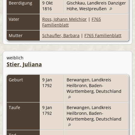
Beerdigung
9 Okt
Gischkau, Landkreis Danziger
1816
Höhe, Westpreußen
Vater
Ross, Johann Melchior
|
F765
Familienblatt
Mutter
Schaufler, Barbara
|
F765 Familienblatt
weiblich
Stier, Juliana
Geburt
9 Jan
Berwangen, Landkreis
1792
Heilbronn, Baden-
Württemberg, Deutschland
Taufe
9 Jan
Berwangen, Landkreis
1792
Heilbronn, Baden-
Württemberg, Deutschland