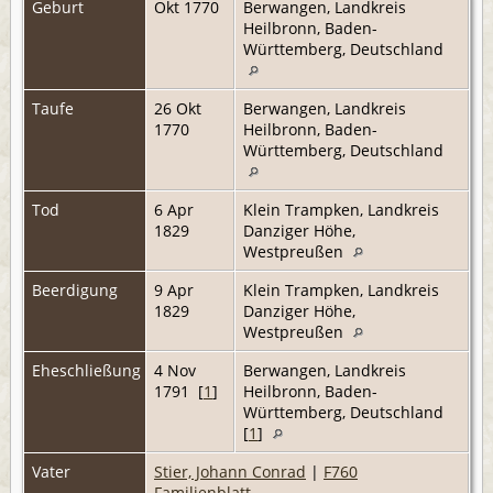
Geburt
Okt 1770
Berwangen, Landkreis
Heilbronn, Baden-
Württemberg, Deutschland
Taufe
26 Okt
Berwangen, Landkreis
1770
Heilbronn, Baden-
Württemberg, Deutschland
Tod
6 Apr
Klein Trampken, Landkreis
1829
Danziger Höhe,
Westpreußen
Beerdigung
9 Apr
Klein Trampken, Landkreis
1829
Danziger Höhe,
Westpreußen
Eheschließung
4 Nov
Berwangen, Landkreis
1791 [
1
]
Heilbronn, Baden-
Württemberg, Deutschland
[
1
]
Vater
Stier, Johann Conrad
|
F760
Familienblatt