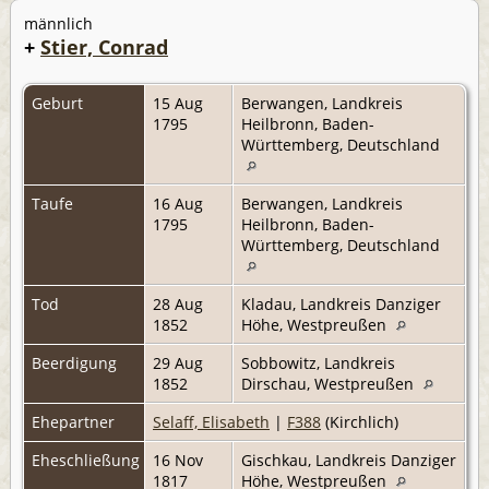
männlich
+
Stier, Conrad
Geburt
15 Aug
Berwangen, Landkreis
1795
Heilbronn, Baden-
Württemberg, Deutschland
Taufe
16 Aug
Berwangen, Landkreis
1795
Heilbronn, Baden-
Württemberg, Deutschland
Tod
28 Aug
Kladau, Landkreis Danziger
1852
Höhe, Westpreußen
Beerdigung
29 Aug
Sobbowitz, Landkreis
1852
Dirschau, Westpreußen
Ehepartner
Selaff, Elisabeth
|
F388
(Kirchlich)
Eheschließung
16 Nov
Gischkau, Landkreis Danziger
1817
Höhe, Westpreußen