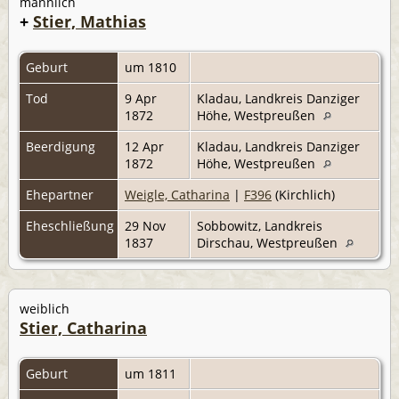
männlich
+
Stier, Mathias
Geburt
um 1810
Tod
9 Apr
Kladau, Landkreis Danziger
1872
Höhe, Westpreußen
Beerdigung
12 Apr
Kladau, Landkreis Danziger
1872
Höhe, Westpreußen
Ehepartner
Weigle, Catharina
|
F396
(Kirchlich)
Eheschließung
29 Nov
Sobbowitz, Landkreis
1837
Dirschau, Westpreußen
weiblich
Stier, Catharina
Geburt
um 1811