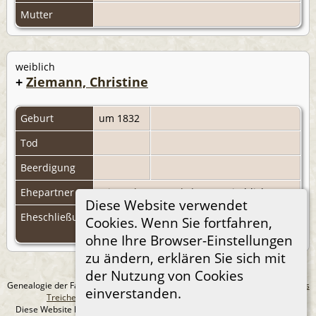
Mutter
weiblich
+
Ziemann, Christine
Geburt
um 1832
Tod
Beerdigung
Ehepartner
Stier, Johann Jacob
|
F351
(Kirchlich)
Diese Website verwendet
Eheschließung
27 Nov
Sobbowitz, Landkreis
Cookies. Wenn Sie fortfahren,
1851
Dirschau, Westpreußen
ohne Ihre Browser-Einstellungen
zu ändern, erklären Sie sich mit
der Nutzung von Cookies
Genealogie der Familie Treichel aus Berlin. - erstellt und betreut von
Andreas
einverstanden.
Treichel
Copyright © 2014-2026 Alle Rechte vorbehalten.
Diese Website läuft mit
The Next Generation of Genealogy Sitebuilding
v.