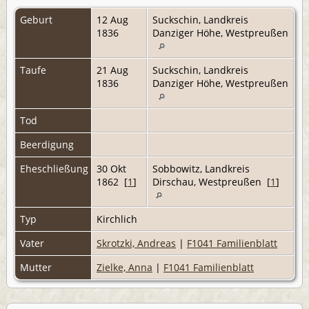
Geburt
12 Aug
Suckschin, Landkreis
1836
Danziger Höhe, Westpreußen
Taufe
21 Aug
Suckschin, Landkreis
1836
Danziger Höhe, Westpreußen
Tod
Beerdigung
Eheschließung
30 Okt
Sobbowitz, Landkreis
1862 [
1
]
Dirschau, Westpreußen [
1
]
Typ
Kirchlich
Vater
Skrotzki, Andreas
|
F1041 Familienblatt
Mutter
Zielke, Anna
|
F1041 Familienblatt