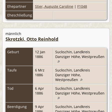
Ehepartner
Stier, Auguste Caroline
|
F1048
Eheschließung
männlich
Skrotzki, Otto Reinhold
Geburt
12 Jan
Suckschin, Landkreis
1886
Danziger Höhe, Westpreußen
Taufe
6 Mrz
Suckschin, Landkreis
1886
Danziger Höhe,
Westpreußen
Tod
6 Apr
Suckschin, Landkreis
1886
Danziger Höhe, Westpreußen
Beerdigung
9 Apr
Suckschin, Landkreis
1886
Danziger Höhe, Westpreußen