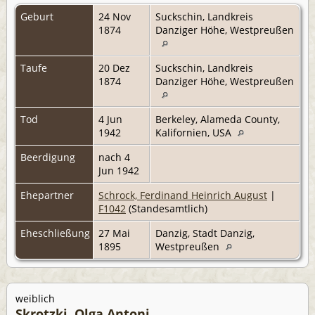
Geburt
24 Nov
Suckschin, Landkreis
1874
Danziger Höhe, Westpreußen
Taufe
20 Dez
Suckschin, Landkreis
1874
Danziger Höhe, Westpreußen
Tod
4 Jun
Berkeley, Alameda County,
1942
Kalifornien, USA
Beerdigung
nach 4
Jun 1942
Ehepartner
Schrock, Ferdinand Heinrich August
|
F1042
(Standesamtlich)
Eheschließung
27 Mai
Danzig, Stadt Danzig,
1895
Westpreußen
weiblich
Skrotzki, Olga Antoni