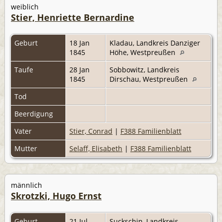
weiblich
Stier, Henriette Bernardine
Geburt
18 Jan
Kladau, Landkreis Danziger
1845
Höhe, Westpreußen
Taufe
28 Jan
Sobbowitz, Landkreis
1845
Dirschau, Westpreußen
Tod
Beerdigung
Vater
Stier, Conrad
|
F388 Familienblatt
Mutter
Selaff, Elisabeth
|
F388 Familienblatt
männlich
Skrotzki, Hugo Ernst
Geburt
21 Jul
Suckschin, Landkreis