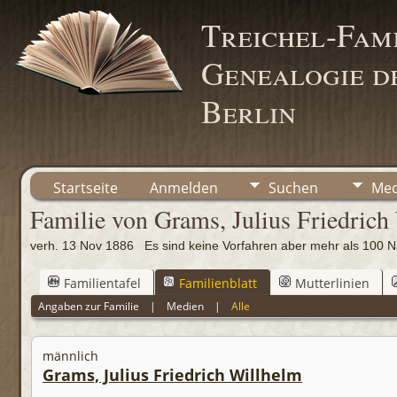
Treichel-Fami
Genealogie de
Berlin
Startseite
Anmelden
Suchen
Med
Familie von Grams, Julius Friedric
verh. 13 Nov 1886 Es sind keine Vorfahren aber mehr als 10
Familientafel
Familienblatt
Mutterlinien
Angaben zur Familie
|
Medien
|
Alle
männlich
Grams, Julius Friedrich Willhelm