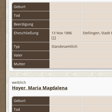
Geburt
Tod
Beerdigung
Eheschließung
13 Nov 1886
Stellingen, Stad
[
1
]
Typ
Standesamtlich
Vater
Mutter
weiblich
Hoyer, Maria Magdalena
Geburt
Tod