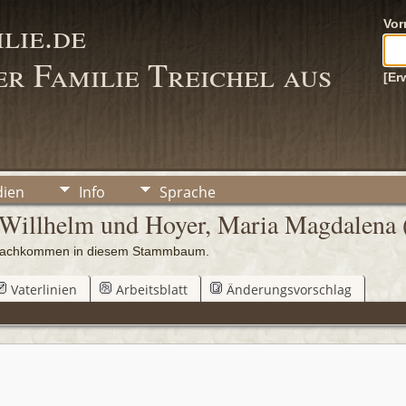
lie.de
Vo
r Familie Treichel aus
[Er
ien
Info
Sprache
h Willhelm und Hoyer, Maria Magdalena
0 Nachkommen in diesem Stammbaum.
Vaterlinien
Arbeitsblatt
Änderungsvorschlag